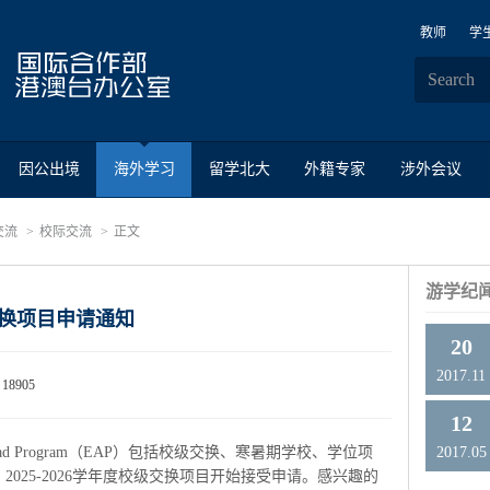
教师
学
因公出境
海外学习
留学北大
外籍专家
涉外会议
交流
校际交流
正文
游学纪
级交换项目申请通知
20
2017.11
18905
12
road Program（EAP）包括校级交换、寒暑期学校、学位项
2017.05
025-2026学年度校级交换项目开始接受申请。感兴趣的