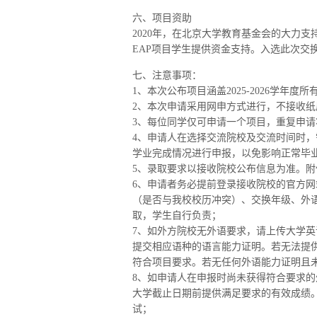
六、项目资助
2020年，在北京大学教育基金会的大力
EAP项目学生提供资金支持。入选此次交
七、注意事项：
1、本次公布项目涵盖2025-2026学年
2、本次申请采用网申方式进行，不接收纸
3、每位同学仅可申请一个项目，重复申
4、申请人在选择交流院校及交流时间时
学业完成情况进行申报，以免影响正常毕
5、录取要求以接收院校公布信息为准。
6、申请者务必提前登录接收院校的官方
（是否与我校校历冲突）、交换年级、外
取，学生自行负责；
7、如外方院校无外语要求，请上传大学英
提交相应语种的语言能力证明。若无法提
符合项目要求。若无任何外语能力证明且
8、如申请人在申报时尚未获得符合要求
大学截止日期前提供满足要求的有效成绩
试；