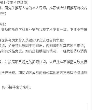
，需上传本科成绩单；
具，研究生推荐人需为本人导师。推荐信应注明推荐院校名
签字；
申报；
，交换时所选学科专业需与我校学科专业一致。专业不符将
将优先考虑未曾入选过EAP交流项目的学生；
参加，如无特殊原因不可退出，否则将影响其它项目申请；
性和有效性负责。如有虚报瞒报的情况，一经发现将取消资
续，并按照项目规定的期限往返。未经批准不得擅自改变行
地法律法规。期间如因成绩问题或其他原因不再适合参加项
，恕不接待来访来电。