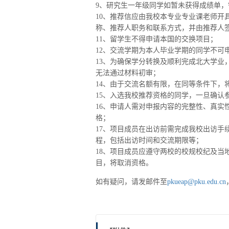
9、研究生一年级同学如暂未获得成绩单
10、推荐信应由我校本专业专业课老师开
称、推荐人职务和联系方式，并由推荐人
11、留学生不得申请本国的交换项目；
12、交流学期为本人毕业学期的同学不可
13、为确保学分转换及顺利完成北大学业
无法通过材料初审；
14、由于交流名额有限，在同等条件下，
15、入选我校推荐资格的同学，一旦确认
16、申请人需对申报内容的完整性、真实
格；
17、项目成员在出访前需完成我校出访手
程，包括出访时间和交流期限等；
18、项目成员应遵守两校的校规校纪及当
目，将取消资格。
如有疑问，请发邮件至
pkueap@pku.edu.cn