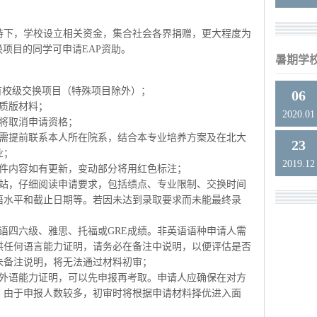
支持下，学校设立相关资金，集合社会各界捐赠，更大程度为
换项目的同学可申请EAP资助。
暑期学
度所有校级交换项目（特殊项目除外）；
06
质版材料；
2020.01
请将取消申请资格；
，需提前联系本人所在院系，结合本专业培养方案及在北大
23
业；
2019.12
附件内容如有更新，变动部分将用红色标注；
网站，仔细阅读申请要求，包括绩点、专业限制、交换时间
语水平和截止日期等。若因未达到录取要求而未能最终录
语四六级、雅思、托福或GRE成绩。非英语语种申请人需
供任何语言能力证明，请务必在备注中说明，以便评估是否
未备注说明，将无法通过材料初审；
的外语能力证明，可以先申报再考取。申请人应确保在对方
。由于申报人数较多，初审时将根据申请材料择优进入面