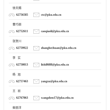
徐天赐
62756585
ctc@pku.edu.cn
曹巧丽
62752611
caoqiaoli@pku.edu.cn
张贺川
62759922
zhanghechuan@pku.edu.cn
李 实
62750013
lishi8688@pku.edu.cn
杨 旭
62757463
yangxu@pku.edu.cn
王 祯
62767063
wangzhen17@pku.edu.cn
柴丽洋
62757552
chailiyang@pku.edu.cn