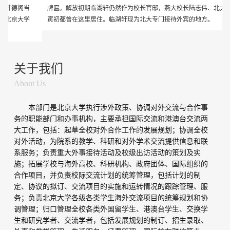
牌匾。解放初期临湖轩仍然作为校长官邸，燕大校长陆志伟、北大校长马
寅初都曾在这里居住。临湖轩现为北大专门接待外宾的地方。
关于我们
About Us
本部门是北京大学执行涉外政策、协调对外交流与合作事
务的职能部门和办事机构，主要承担国际交流和港澳台交流两
大工作，包括：起草全校对外合作工作的发展规划；协调全校
对外活动，为院系的教学、科研和对外学术交流提供信息和联
系服务；负责重大外事接待活动及校级出访活动的策划及实
施；拓展学校与海外高校、科研机构、政府团体、国际组织的
合作项目，并负责校际交流计划的统筹管理，包括计划的制
定、协议的拟订、交流项目的实施和运转情况的跟踪管理、服
务；负责北京大学各级各类学生海外交流项目的统筹规划和协
调管理；归口管理全校各类外国留学生、港澳台学生、交换学
生和研究学者、交流学者，包括发展规划的制订、招生录取、
外事和教学管理、生活服务、经费管理、国际校友联络等业