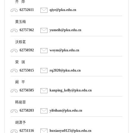
62752611
qiye@pku.edu.cn
黄玉梅
62757362
yumeih@pku.edu.cn
沃轶茗
62750592
woym@pku.edu.cn
荣 琪
62755015
rq2020@pku.edu.cn
阚 平
62756585
kanping_kelly@pku.edu.cn
韩易菲
62758203
yifeihan@pku.edu.cn
胡潇予
62751116
huxiaoyu0125@pku.edu.cn