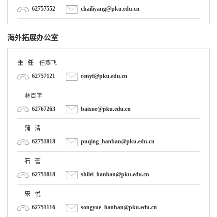
海外拓展办公室
主 任
任燕飞
62757121
renyf@pku.edu.cn
林百学
62767263
baixue@pku.edu.cn
蒲 清
62751818
puqing_hanban@pku.edu.cn
石 蕾
62751818
shilei_hanban@pku.edu.cn
宋 悦
62751116
songyue_hanban@pku.edu.cn