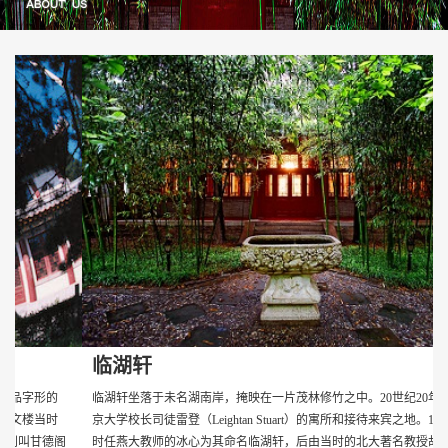
临湖轩
临湖轩坐落于未名湖南岸，掩映在一片茂林修竹之中。20世纪20年代为燕
京大学校长司徒雷登（Leightan Stuart）的寓所和接待来宾之地。1931年，
时任燕大教师的冰心为其命名临湖轩，后由当时的北大著名教授胡适题写