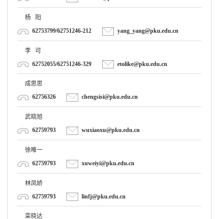
杨 阳
62753799/62751246-212
yang_yang@pku.edu.cn
李 可
62752055/62751246-329
etolike@pku.edu.cn
成思思
62756326
chengsisi@pku.edu.cn
武晓旭
62759793
wuxiaoxu@pku.edu.cn
徐唯一
62759793
xuweiyi@pku.edu.cn
林凤娇
62759793
linfj@pku.edu.cn
栾晓达
62752055
xiaodal@pku.edu.cn