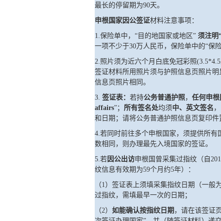
最长的停留期为
90天。
申根国家因公签证
材料注意事项：
1
.
保险单中，
“目的地国家或地区”
须注明
一项不少于
30万人民币，保险单中的“保
2
.
照片须为近六个月白底免冠彩照(3.5*
签证材料所用照片须与护照信息页照片明
信息页照片相同。
3
.
签证表：
若持
公务普通护照
，
任何申根
affairs
”；
所有签名处
均须
中、英文签名
，
和日期；请将公务普通护照信息页复印件
4
.
若同时前往多个申根国家，须提供所有
数相同，则办理最先入境国家的签证。
5
.
若
因公出访
申根国曾采集过指纹（自
2
01
纹信息有效期为
59个月
约
5年）：
（
1）签证表上须填采集指纹日期（一般
过指纹，需填最早一次的日期；
（
2）
如能确认按指纹日期
，请在该签证
次签证办理国家”，并（随签证材料）递