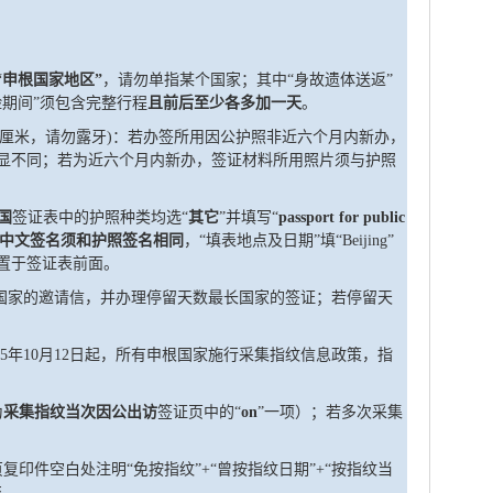
“申根国家地区”
，请勿单指某个国家；其中
“身故遗体送返”
险期间”须包含完整行程
且前后至少各多加一天
。
4.5厘米，请勿露牙)：若办签所用因公护照非近六个月内新办，
显不同；若为近六个月内新办，签证材料所用照片须与护照
国
签证表中的护照种类均选“
其它
”并填写“
passport for public
中文签名须和护照签名相同
，“填表地点及日期”填“Beijing”
置于签证表前面。
国家的邀请信，并办理停留天数最长国家的签证；若停留天
5
年
1
0
月
1
2
日起，所有申根国家施行采集指纹信息政策，指
为
采集指纹当次因公出访
签证页中的
“
o
n
”一项）；若多次采集
页复印件空白处注明
“免按指纹”+“曾按指纹日期”+“按指纹当
交。