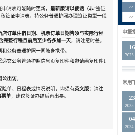
>
证申请表可能随时更新，
最新版请以使馆
（非“签证
因私签证申请表，持公务普通护照办理签证类型一般
>
申报
酒店订单住宿日期、机票订单日期皆须与实际行程
包含完整行程且前后至少各多加一天
，请注意时差。
1
须和公务普通护照一同随身携带。
2023
需递交公务普通护照信息页复印件和邀请函复印件
1
因公出访
。
常用
保险单、日程表或情况说明，均须有
英文版
；请注
出票单
，建议签证办结后再出票。
2
2025
0
2024