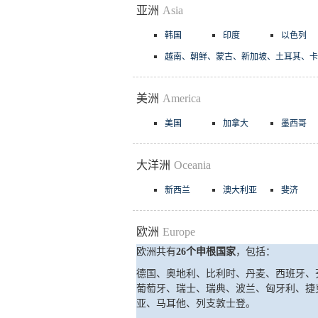
亚洲
Asia
韩国
印度
以色列
越南、朝鲜、蒙古、新加坡、土耳其、卡
美洲
America
美国
加拿大
墨西哥
大洋洲
Oceania
新西兰
澳大利亚
斐济
欧洲
Europe
欧洲共有
26个申根国家
，包括：
德国、奥地利、比利时、丹麦、西班牙、
葡萄牙、瑞士、瑞典、波兰、匈牙利、捷
亚、马耳他、列支敦士登。