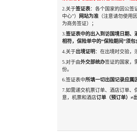
2.
关于
签证表
：各个国家的因公签
中心”）
网站为准
（注意请勿使用
为商务签证）；
3.
签证表中的出入到访国境日期、
相符，保险单中的“保险期间”须
4.
关于
出境证明
：在出境时交验，
5.
对于由
外交部统办
签证的国家，
份。
6.
签证表中
所填一切出国记录应属
7.
如需递交机票订单、酒店订单、
意，机票和酒店
订单（预订单）≠