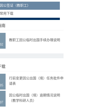
> 因公签证（教职工）
> 常用下载
指南
6
教职工因公临时出国手续办理说明
.02
下载
3
行前变更因公出国（境）任务批件申
请表
.05
4
因公临时出国（境）逾期情况说明
（教学科研人员）
.07