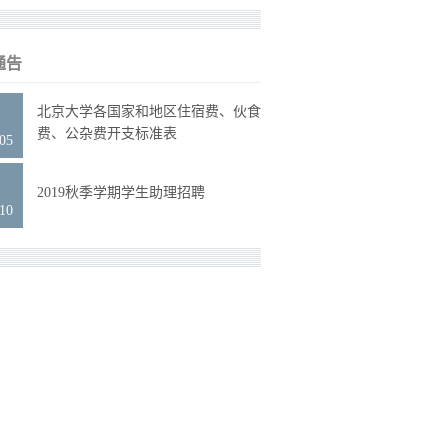
通告
1
北京大学各国家和地区住宿费、伙食
费、公杂费开支标准表
.05
5
2019秋季学期学生助理招聘
.10