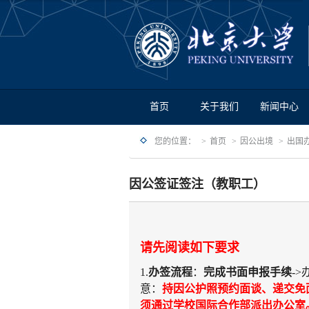
首页
关于我们
新闻中心
您的位置：
首页
因公出境
出国
因公签证签注（教职工）
请先阅读如下要求
1.
办签流程
：
完成书面申报手续
->
意：
持因公护照预约面谈、递交免
须通过学校国际合作部派出办公室