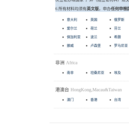
6
.
所有材料均须有
英文版
，申办
任何申根
意大利
英国
俄罗斯
爱尔兰
荷兰
芬兰
保加利亚
波兰
希腊
挪威
卢森堡
罗马尼亚
非洲
Africa
南非
坦桑尼亚
埃及
港澳台
HongKong,Macau&Taiwan
澳门
香港
台湾