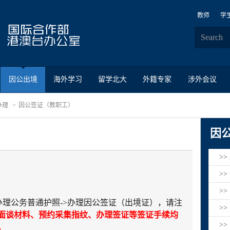
教师
学
因公出境
海外学习
留学北大
外籍专家
涉外会议
办理
因公签证（教职工）
因
>
>
>
办理公务普通护照
->
办理因公签证（出境证），请注
>
面谈材料、预约采集指纹、办理签证等签证手续均
>
。