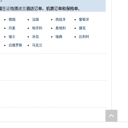
国
签证
均须
递交
酒店订单、机票订单和保险单
。
德国
法国
西班牙
葡萄牙
丹麦
匈牙利
奥地利
捷克
瑞士
冰岛
瑞典
比利时
白俄罗斯
乌克兰