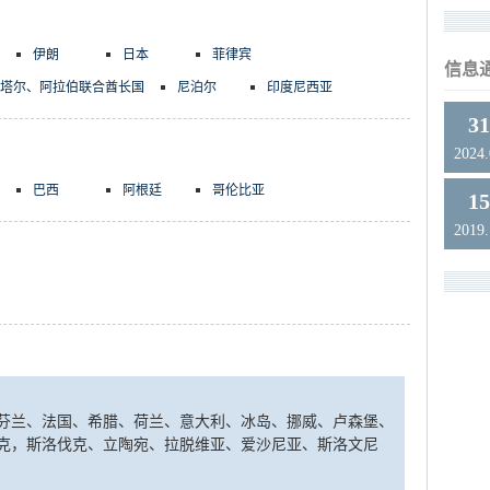
伊朗
日本
菲律宾
信息
塔尔、阿拉伯联合酋长国
尼泊尔
印度尼西亚
3
2024
巴西
阿根廷
哥伦比亚
1
2019
芬兰、法国、希腊、荷兰、意大利、冰岛、挪威、卢森堡、
克，斯洛伐克、立陶宛、拉脱维亚、爱沙尼亚、斯洛文尼