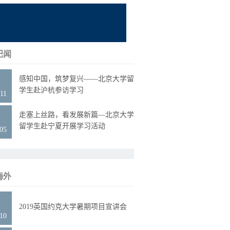
纪闻
0
感知中国，筑梦复兴——北京大学留
学生赴沪杭参访学习
11
2
走塞上丝路，看发展新篇—北京大学
留学生赴宁夏开展学习活动
.05
海外
1
2019英国约克大学暑期项目宣讲会
.10