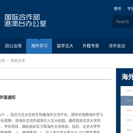
教师
学
因公出境
海外学习
留学北大
外籍专家
涉外会议
交流
校际交流
海
>
助申请通知
>
>
rogram，EAP），旨在为北大在校生构建海外交流平台，提供长短期海外学习
>
际化视野，将海外交流的成效引入北大校园，最终提高北京大学的
目、学位项目、国际组织实习等海外交流项目。目前，北京大学学
>
报。一、申请条件：1、已入选北京大学2026-2027学年度校