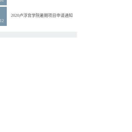
.01
3
2020卢浮宫学院暑期项目申请通知
.12