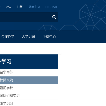
生
校友
旧版
北大主页
ENGLISH
合作办学
大学组织
下载中心
外学习
> 留学海外
> 校际交流
> 暑期学校
> 国际组织实习
> 游学纪闻