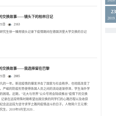
2020
2
情下的交换故事——镜头下的柏林日记
2019
21日
2163
学系研究生徐一臻用镜头记录下疫情期间在德国洪堡大学交换的日记
情下的交换故事——我选择留在巴黎
21日
2085
不平凡的一年。新冠疫情的爆发冲击了国家与社会秩序，也彻底改变了
。严峻的防疫形势使得各国人员之间的流动逐渐停滞，学生海外学
的困境。近期，“北大与世界”公众号将会陆续推出“疫情下的交换
，记录在这段特殊时期希望出国交换的同学们的心路历程以及收获
纪念这这段为坚守求学之路同疫情战斗的日子。人物简介王元博：
生，2019年9月至2020...