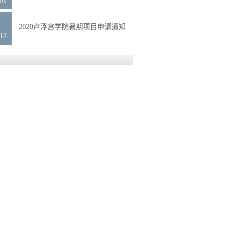
.01
3
2020卢浮宫学院暑期项目申请通知
.12