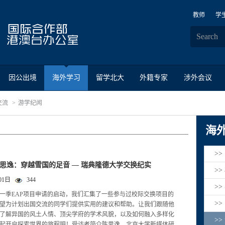
教师
学
因公出境
海外学习
留学北大
外籍专家
涉外会议
交流
游学纪闻
海
>
陈思逸：穿越雪国的足音 — 瑞典隆德大学交换纪实
>
01日
344
>
一季EAP项目申请的启动，我们汇集了一些参与过校际交换项目的
>
望为计划出国交流的同学们提供实用的建议和帮助。让我们跟随他
了解异国的风土人情、顶尖学府的学术风貌，以及如何融入多样化
>
起开启探索世界的旅程吧！受访者简介陈思逸，北京大学新媒体研