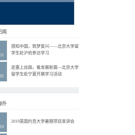
纪闻
0
感知中国，筑梦复兴——北京大学留
学生赴沪杭参访学习
11
2
走塞上丝路，看发展新篇—北京大学
留学生赴宁夏开展学习活动
.05
海外
1
2019英国约克大学暑期项目宣讲会
.10