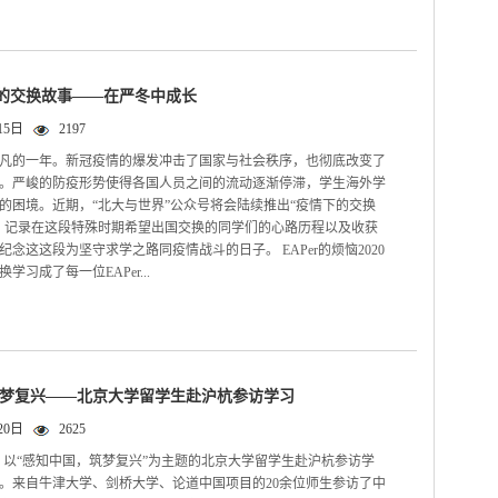
情下的交换故事——在严冬中成长
15日
2197
不平凡的一年。新冠疫情的爆发冲击了国家与社会秩序，也彻底改变了
。严峻的防疫形势使得各国人员之间的流动逐渐停滞，学生海外学
的困境。近期，“北大与世界”公众号将会陆续推出“疫情下的交换
，记录在这段特殊时期希望出国交换的同学们的心路历程以及收获
念这这段为坚守求学之路同疫情战斗的日子。 EAPer的烦恼2020
学习成了每一位EAPer...
梦复兴——北京大学留学生赴沪杭参访学习
20日
2625
3日，以“感知中国，筑梦复兴”为主题的北京大学留学生赴沪杭参访学
。来自牛津大学、剑桥大学、论道中国项目的20余位师生参访了中