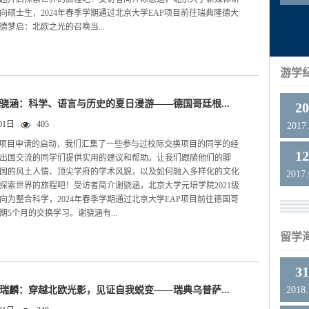
向硕士生，2024年春季学期通过北京大学EAP项目前往瑞典隆德大
德梦启：北欧之光的召唤当...
游学
谢骁涵：科学、语言与历史的夏日漫游——德国哥廷根...
2
01日
405
2017.
P项目申请的启动，我们汇集了一些参与过校际交换项目的同学的经
1
出国交流的同学们提供实用的建议和帮助。让我们跟随他们的脚
国的风土人情、顶尖学府的学术风貌，以及如何融入多样化的文化
2017
探索世界的旅程吧！受访者简介谢骁涵，北京大学元培学院2021级
向为整合科学，2024年春季学期通过北京大学EAP项目前往德国哥
5个月的交换学习。谢骁涵有...
留学
3
高瑞麟：穿越北欧光影，见证自我蜕变——瑞典乌普萨...
2018