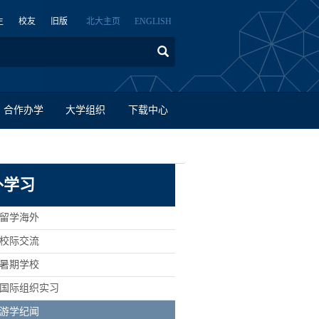
生
校友
旧版
北大主页
ENGLISH
合作办学
大学组织
下载中心
外学习
> 留学海外
> 校际交流
> 暑期学校
> 国际组织实习
> 游学纪闻