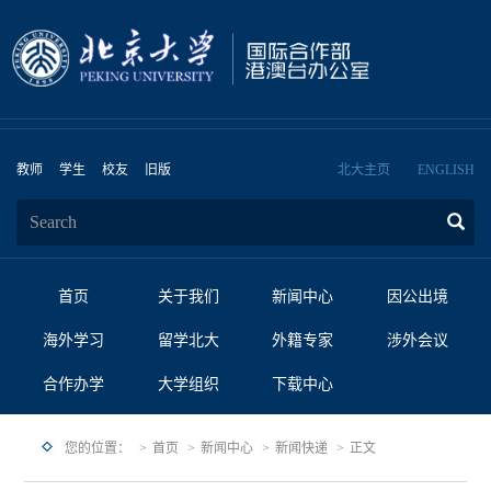
教师
学生
校友
旧版
北大主页
ENGLISH
首页
关于我们
新闻中心
因公出境
海外学习
留学北大
外籍专家
涉外会议
合作办学
大学组织
下载中心
您的位置：
首页
新闻中心
新闻快递
正文