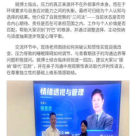
姚博士指出，压力的真正来源并不在外部事件本身，而在于
环境要求与自身应对能力之间的失衡，最终可归结为个人认知与
选择的结果。他介绍了自我觉察的"三问法"——当前状态是否符
合内心期待、责任是否在可承担范围之内、工作与个人价值是否
匹配，帮助大家识别"拧巴"的根源，并通过调整选择、主动悦纳
与适度抽离逐步恢复心理平衡。
交流环节中，现场老师围绕如何突破认知惯性实现自我改
变、压力导致的睡眠障碍如何调节、与青春期孩子的沟通边界等
问题积极提问。姚博士结合临床经验逐一回应，建议大家以"接
纳"替代"忍耐"，并在亲子沟通中用观察性表达取代评判性语言，
在尊重独立性的基础上维系情感联结。