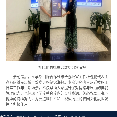
杜晓鹏向姚贵忠致赠纪念海报
活动最后，医学部国际合作处综合办公室主任杜晓鹏代表主
办方向姚贵忠博士致赠讲座纪念海报。本次讲座内容贴近教职工
日常工作与生活场景，不仅帮助大家提升了对情绪与压力的自我
管理能力，也体现了学校整合校内外专业资源、关心教职工身心
健康的持续努力，为营造理性平和、积极向上的校园文化氛围发
挥了积极作用。
电话总机：8610-6275-1246/1247/1242 传真：8610-6275-1240