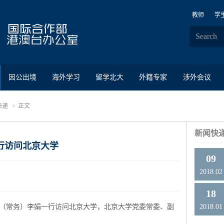
教师
学
因公出境
海外学习
留学北大
外籍专家
涉外会议
快递
正文
新闻快
行访问北京大学
09
2018.02
18
校长（常务）李娟一行访问北京大学，北京大学党委常委、副
2018.01