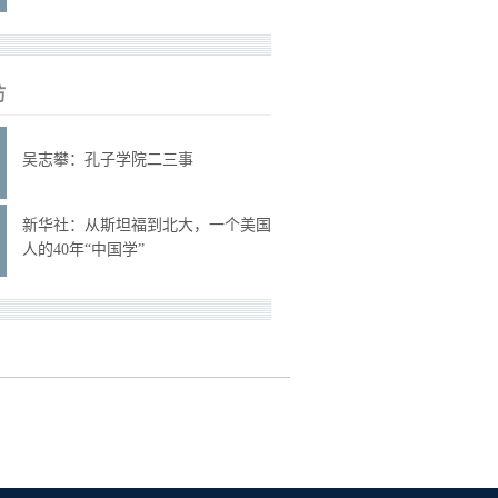
访
吴志攀：孔子学院二三事
新华社：从斯坦福到北大，一个美国
人的40年“中国学”