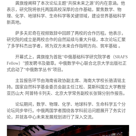
龚旗煌阐释了本次论坛主题“共探未来之源”的内在意涵。他
表示，研究院将依托两国高校深厚的合作基础，聚焦数学、物
理、化学、地球科学、生命科学等关键领域，建设世界基础科学
新高地。
萨多夫尼奇在视频致辞中回顾了两校的合作历程。他表示，
研究院的成立是两校合作的自然延续与重大升级，本次论坛汇聚
了多学科杰出学者，将为双方未来合作指明方向、筑牢基础 。
开幕式上，龚旗煌为首批“中俄基础科学研究院学者（SRAFS
Fellow）”颁发聘书及徽章。中俄数学中心联合北京大学出版社正
式启动了“中俄数学丛书”项目。
主旨报告环节由海南省政协副主席、海南大学校长骆清铭主
持。国家自然科学基金委员会副主任江松、莫斯科国立大学教授
亚历山大·阿普特卡列夫、北京大学常务副校长张锦分别作报告。
论坛期间，数学、物理、化学、地球科学、生命科学五个分
论坛同步举行。中俄两国学者围绕各学科前沿问题展开了务实讨
论，并就各中心未来发展规划进行了深入交流。