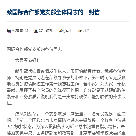
致国际合作部党支部全体同志的一封信
2020-01-31
公告通知
ghzhb
597
国际合作部党支部的各位同志：
大家春节好！
新型冠状病毒疫情发生以来，虽正值新春佳节，我部各位老
师，特别是党员同志在部领导班子的带领下，第一时间义无反顾
地投身到疫情防控工作第一线忘我工作，舍小家、为大家，无私
奉献，发挥了共产党员的先锋模范作用，充分彰显了过硬的政治
素养和业务素质，说明我们是一支敢打硬仗、能打胜仗的外事队
伍。
疾风知劲草，一个支部就是一座堡垒，一名党员就是一面旗
帜。当前，全国和北京市疫情防控进入关键阶段，全校各单位进
入“战时”状态，为深入贯彻落实习近平总书记重要指示精神，严
格落实党中央、国务院部署和教育部、北京市委和学校党委的重