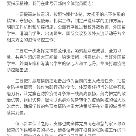
要指示精神，我们在此号召部内全体党员同志：
一要提高站位意识，按照“战时”体制，发扬不怕苦不怕累的
精神，守初心、担使命，扎实工作，制定严谨科学的工作方案，
明确工作机制和防控措施，全面有序推进我校外籍教师、外国留
学生、港澳台学生、出访师生、国际会议及涉外交流活动等各个
相关方面的疫情防控工作；
二要进一步发挥先锋模范作用，凝聚起众志成城、全力以
赴、共克时艰的强大正能量。稳定情绪、增强信心，当好外国留
学生、外国专家和港澳台学生的贴心人和主心骨，坚决打赢疫情
防控阻击战；
三要把打赢疫情防控阻击战作为当前的重大政治任务，把投
身防控疫情第一线作为践行初心使命、体现责任担当的试金石和
磨刀石，让党旗在防控疫情斗争第一线高高飘扬，努力把党的政
治优势、组织优势、密切联系群众优势转化为疫情防控的强大政
治优势，确保学校的各项疫情防控重大决策部署在外事领域贯彻
落实到位。
值此新春佳节之际，支部也向全体党员同志和您的家人致以
诚挚的问候和平安的祝福，请各位老师在投身紧张防控工作的同