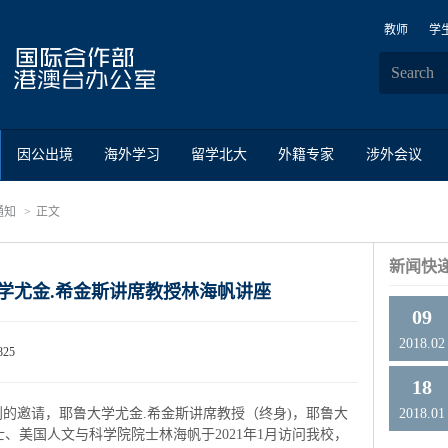
教师
学
因公出境
海外学习
留学北大
外籍专家
涉外会议
通知
正文
新闻快
大学尤金.希金斯讲席教授林海帆讲座
09
2018.02
825
18
划的邀请，耶鲁大学尤金.希金斯讲席教授（终身)，耶鲁大
2018.01
、美国人文与科学院院士林海帆于2021年1月访问我校，