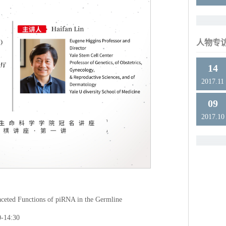
人物专
14
2017.11
09
2017.10
ed Functions of piRNA in the Germline
14:30