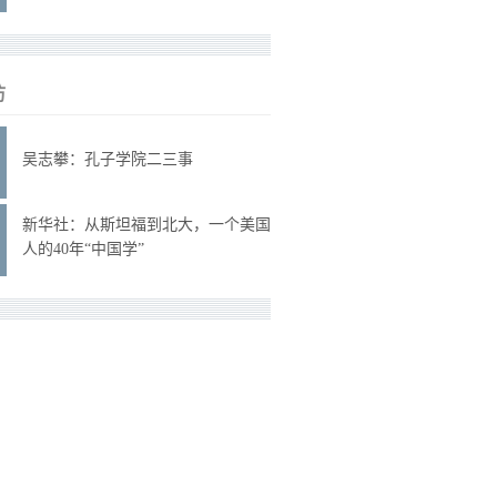
访
吴志攀：孔子学院二三事
新华社：从斯坦福到北大，一个美国
人的40年“中国学”