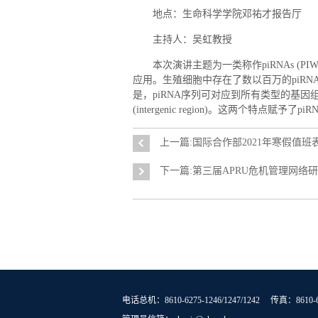
地点：生命科学学院邓祐才报告厅
主持人：吴虹教授
本次演讲主题为一类称作piRNAs (PIWI
应用。生殖细胞中存在了数以百万的piR
是，piRNA序列可对应到所有类型的基因组序列，
(intergenic region)。这两个特点
上一篇:国际合作部2021年寒假值班
下一篇:第三届APRU危机管理网络
电话总机：8610-6275-1246/1247/1242 传真：8610-6