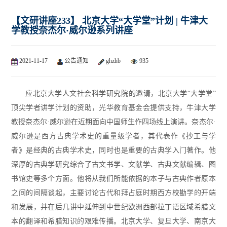
【文研讲座233】 北京大学“大学堂”计划 | 牛津大
学教授奈杰尔·威尔逊系列讲座
2021-11-17
公告通知
ghzhb
935
应北京大学人文社会科学研究院的邀请，北京大学“大学堂”
顶尖学者讲学计划的资助，光华教育基金会提供支持，牛津大学
教授奈杰尔·威尔逊在近期面向中国师生作四场线上演讲。奈杰尔·
威尔逊是西方古典学术史的重量级学者，其代表作《抄工与学
者》是经典的古典学术史，同时也是重要的古典学入门著作。他
深厚的古典学研究综合了古文书学、文献学、古典文献编辑、图
书馆史等多个方面。他将从我们所能依据的本子与古典作者原本
之间的间隔谈起，主要讨论古代和拜占庭时期西方校勘学的开端
和发展，并在后几讲中延伸到中世纪欧洲西部拉丁语区域希腊文
本的翻译和希腊知识的艰难传播。北京大学、复旦大学、南京大