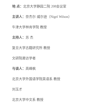
地 点：
北京大学静园二院 208会议室
主讲人：
奈杰尔·威尔逊（Nigel Wilson）
牛津大学林肯学院 教授
主持人：
苏 杰
复旦大学古籍研究所 教授
文研院邀访学者
与谈人：
高峰枫
北京大学外国语学院英语系 教授
刘玉才
北京大学中文系 教授