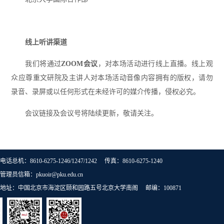
线上听讲渠道
我们将通过
ZOOM
会议
，对本场活动进行线上直播。线上观
众应尊重文研院及主讲人对本场活动音像内容拥有的版权，请勿
录音、录屏或以任何形式在未经许可的媒介传播，侵权必究。
会议链接及会议号将陆续更新，敬请关注。
电话总机：8610-6275-1246/1247/1242 传真：8610-6275-1240
管理员信箱：pkuoir@pku.edu.cn
地址：中国北京市海淀区颐和园路五号北京大学南阁 邮编：100871