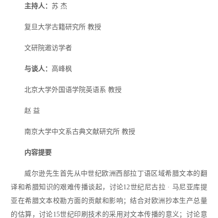
主持人：
苏 杰
复旦大学古籍研究所 教授
文研院邀访学者
与谈人：
高峰枫
北京大学外国语学院英语系 教授
赵 益
南京大学中文系古典文献研究所 教授
内容提要
威尔逊先生首先从中世纪欧洲西部拉丁语区域希腊文本的翻
译和希腊知识的艰难传播谈起，讨论12世纪尼古拉 · 马尼亚库提
亚在希腊文本校勘方面的贡献和影响；结合对欧洲抄本生产总量
的估算，讨论15世纪印刷技术的采用对文本传播的意义；讨论意