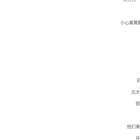
小心翼翼
自
北大
叙
他们秉
并