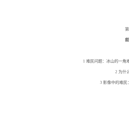
第
叙
1 难民问题：冰山的一
2 为
3 影像中的难民：