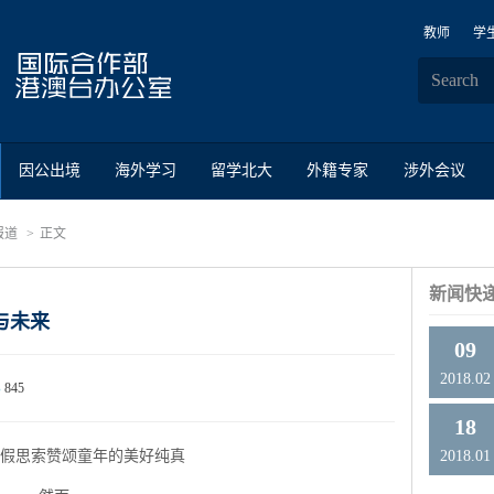
教师
学
因公出境
海外学习
留学北大
外籍专家
涉外会议
报道
正文
新闻快
与未来
09
2018.02
845
18
假思索赞颂童年的美好纯真
2018.01