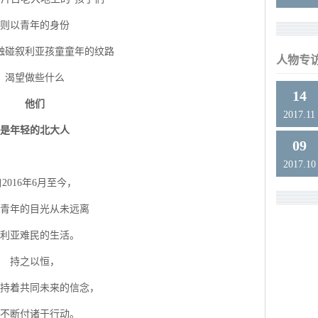
则以青年的身份
触碰叙利亚孩童童年的纹路
人物专
渴望做些什么
14
他们
2017.11
是年轻的北大人
09
2017.10
2016年6月至今，
青年的目光从未远离
利亚难民的生活。
持之以恒，
持着共同未来的信念，
不断付诸于行动。