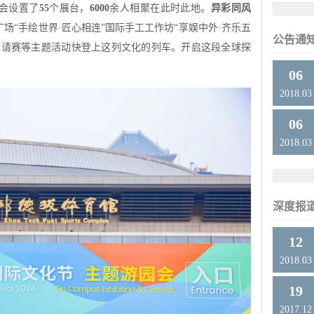
会设置了
55
个展台，
6000
余人相聚在此时此地。
异彩同风
场“手绘世界·匠心相连”国际手工工作坊“享娱中外·齐乐五
公告通
棋邀请赛等主题活动快登上这列文化的列车。
开启这段全球探
06
2018.03
06
2018.03
深度报
12
2018.03
19
2017.12