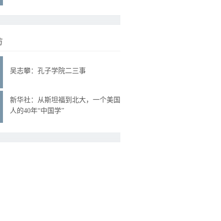
访
吴志攀：孔子学院二三事
新华社：从斯坦福到北大，一个美国
人的40年“中国学”