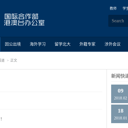
教师
学
因公出境
海外学习
留学北大
外籍专家
涉外会议
报道
正文
新闻快
09
2018.02
18
2018.01
站！