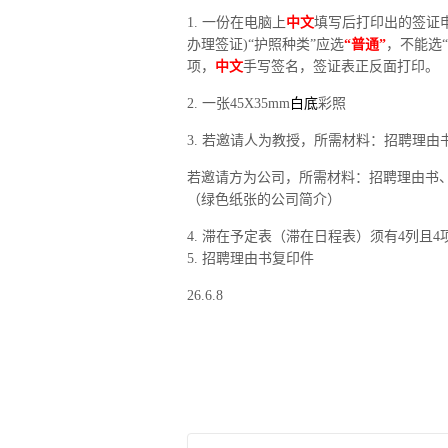
1. 一份在电脑上
中文
填写后打印出的签证申请表
办理签证)“护照种类”应选
“普通”
，不能选“
项，
中文
手写签名，签证表正反面打印。
2. 一张45X35mm
白底
彩照
3. 若邀请人为教授，所需材料：
招聘理由
若邀请方为公司，所需材料：
招聘理由书
（绿色纸张的公司简介）
4. 滞在予定表（滞在日程表）须有4列且4
5. 招聘理由书复印件
26.6.8