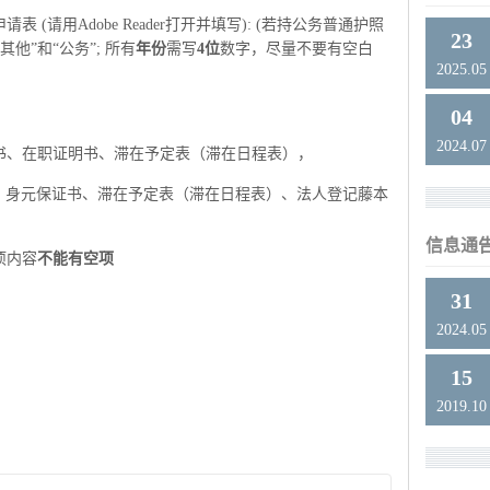
 (请用Adobe Reader打开并填写): (若持公务普通护照
23
其他”和“公务”; 所有
年份
需写
4位
数字，尽量不要有空白
2025.05
04
2024.07
书、在职证明书、滞在予定表（滞在日程表），
、身元保证书、滞在予定表（滞在日程表）、
法人登记藤本
信息通
项内容
不能有空项
31
2024.05
15
2019.10