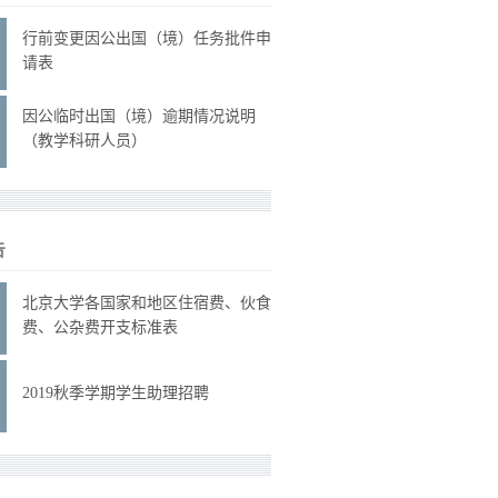
行前变更因公出国（境）任务批件申
请表
因公临时出国（境）逾期情况说明
（教学科研人员）
告
北京大学各国家和地区住宿费、伙食
费、公杂费开支标准表
2019秋季学期学生助理招聘