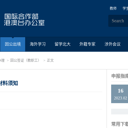
教师
学
因公出境
海外学习
留学北大
外籍专家
涉外会议
办理
因公签证（教职工）
正文
申报指
材料须知
16
2023.02
常用下