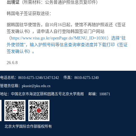
出境证
（所需材料：公务普通护照信息页复印件）
韩国电子签证获取途径：
据韩国驻华使馆告，自10月16日起，使馆不再随护照返还《签证
签发确认书》，请申请人自行登陆韩国签证门户网站
（
https://www.visa.go.kr/openPage.do?MENU_ID=10301）选择“驻
外使领馆”，输入护照号码等信息查询审查进度并下载打印《签证
签发确认书》。
26.6.8
电话总机：8610-6275-1246/1247/1242 传真：8610-6275-1240
管理员信箱：pkuoir@pku.edu.cn
地址：中国北京市海淀区颐和园路五号北京大学南阁 邮编：100871
北京大学国际合作部版权所有