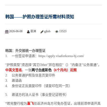
韩国——护照办理签证所需材料须知
2026-06-08
亚洲
gjhzb
13523
韩国：外交部统一办理签证
1. 一份签证申请表：https://apply.visaforkorea-bj.com/
“护照类型”须选择“其它Other”并在相应“（）”内备注“公务普通”，
中英文签名
一张
两寸白底彩色
（6个月内）近照
，
2. 公务普通护照及信息页复印件
3. 邀请函
4. 身份证正反面复印件（请复印在同一页）
5.
邀请方的法人证书（事业登记证明书）
*若完整行程为
直飞
往返济州岛方可免办签证，出境前须申请开具