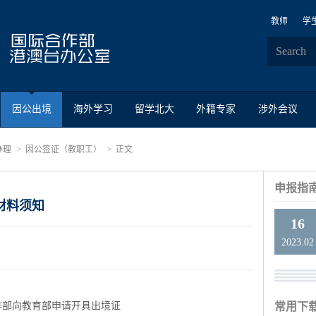
教师
学
因公出境
海外学习
留学北大
外籍专家
涉外会议
办理
因公签证（教职工）
正文
申报指
材料须知
16
2023.02
作部向教育部申请开具出境证
常用下