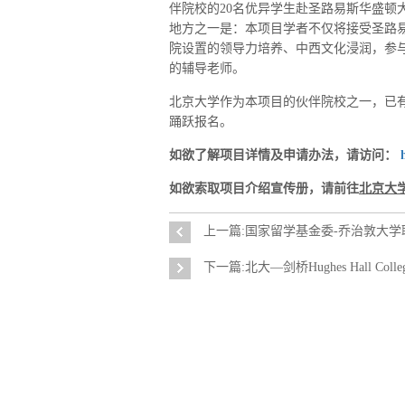
伴院校的20名优异学生赴圣路易斯华盛顿
地方之一是：本项目学者不仅将接受圣路
院设置的领导力培养、中西文化浸润，参
的辅导老师。
北京大学作为本项目的伙伴院校之一，已
踊跃报名。
如欲了解项目详情及申请办法，请访问：
如欲索取项目介绍宣传册，请前往
北京大
上一篇:国家留学基金委-乔治敦大
下一篇:北大—剑桥Hughes Hall Col