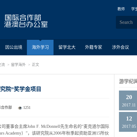
教师
学
因公出境
海外学习
留学北大
外籍专家
涉外会议
交流
留学海外
正文
游学纪
究院”奖学金项目
20
2017.11
际合作部
1251
12
会主席John F. McDonnell先生命名的“麦克道尔国际
2017.05
 Scholars Academy）”，该研究院从2006年秋季起资助亚洲15所伙