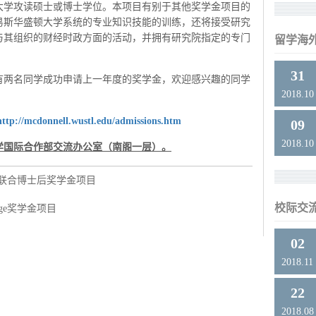
大学攻读硕士或博士学位。本项目有别于其他奖学金项目的
易斯华盛顿大学系统的专业知识技能的训练，还将接受研究
与其组织的财经时政方面的活动，并拥有研究院指定的专门
留学海
31
有两名同学成功申请上一年度的奖学金，欢迎感兴趣的同学
2018.10
http://mcdonnell.wustl.edu/admissions.htm
09
2018.10
学国际合作部交流办公室（南阁一层）。
学联合博士后奖学金项目
校际交
lege奖学金项目
02
2018.11
22
2018.08