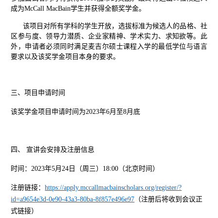
成为McCall MacBain学生并获得全额奖学金。
该项目对所有学科的学生开放，选拔标准为候选人的品格、社
区参与度、领导力潜质、企业家精神、学术实力、求知欲等。此
外，申请者必须同时满足麦吉尔硕士课程入学的最低学位与语言
要求以及该奖学金项目本身的要求。
三、项目申请时间
该奖学金项目申请时间为
2023
年
6
月至
8
月底
四、 宣讲会安排及注册信息
时间：2023年5月24日（周三）18:00（北京时间）
注册链接：
https://apply.mccallmacbainscholars.org/register/?
id=a9654e3d-0e90-43a3-80ba-8f857e496e97
（注册后将收到会议正
式链接）