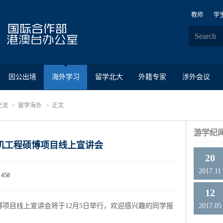
教师
学
因公出境
海外学习
留学北大
外籍专家
涉外会议
交流
留学海外
正文
游学纪
机工程硕博项目线上宣讲会
20
2017.11
458
12
项目线上宣讲会将于12月5日举行，欢迎感兴趣的同学报
2017.05