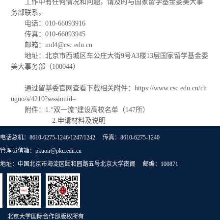
工作中有任何情况和问题，请及时与国家留学基金委美大事
务部联系。
电话：010-66093916
传真：010-66093945
邮箱：md4@csc.edu.cn
地址：北京市西城区车公庄大街9号A3楼13层国家留学基金委
美大事务部（100044）
通过留基委官网
查看下载相关附件：
https://www.csc.edu.cn/ch
uguo/s/4210?sessionid=
附件：1.“双一流”建设高校名单（147所）
2.申请材料及说明
电话总机：8610-6275-1246/1247/1242 传真：8610-6275-1240
管理员信箱：pkuoir@pku.edu.cn
地址：中国北京市海淀区颐和园路五号北京大学南阁 邮编：100871
北京大学国际合作部版权所有