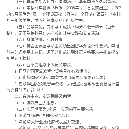
（三）具有中华人民共和国国籍，不具有国外永久居留权。
（四）申请时年龄满18周岁（2008年1月1日以前出生），202
6年9月份后为“双一流”建设高校（附件1）全日制在读四年制本科
的三年级学生，或五年制本科的四年级学生。
（五）品学兼优，其中学习成绩平均分不低于85分（百分
制），无不及格科目；热心参加社会实践和公益活动。
（六）身体健康，心理健康。
（七）符合国家留学基金资助出国留学外语条件要求。申报
时若外语水平未达标，须于派出前达到外语合格要求并补充提交
相关证明材料。
（八）暂不受理以下人员的申请：
1. 已获得国家公派留学资格且在有效期内；
2. 已申报国家公派出国留学项目尚未公布录取结果；
3. 曾获得国家公派留学资格，未经国家留学基金委批准擅自
放弃且时间在2年以内。
二、选派专业、实习期限及内容
（一）选派专业无限制。
（二）实习期限为3个月。实习内容主要包括：
1. 跟随导师进行相关科研实习；
2. 与加拿大行业及政府代表展开交流；
3. 参加
Mitacs
举办的职业发展研讨,主题包括团队合作、交流