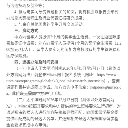
与沟通技巧及创业等；
4. 撰写与实习研究课题相关的论文，将有机会以报告会形式
向加拿大高校师生及行业代表汇报研究成果；
5. 与来自其他国家的学生开展交流活动。
三、资助方式
中方向留学人员提供2个月的奖学金生活费、一次往返国际旅
费和签证申请费；外方向留学人员提供1个月的奖学金生活费（2,2
00加元/月/人）、留学人员实习期间加方高校收取的学生管理费和
医疗保险费。
四、选拔办法及时间安排
（一）申请人于太平洋时间2026年8月5日至9月17日（具体以
外方官网为准）前登录Mitacs网上报名系统（网址：https://www.m
itacs.ca/en/programs/globalink/globalink-research-internship），查询
课题列表并完成网上申请。加方咨询电子信箱：helpdesk@mitacs.c
a。此阶段无需向中方进行申请。
（二）太平洋时间2026年12月17日前（具体以外方官网为
准），Mitacs按照其要求和中方提供的学生资格要求进行初审，对
通过初审的候选人进行加方院校和导师匹配，向国家留学基金委
提供匹配成功的候选人名单，并通知相关候选人按照国家留学基
金委要求完成中方申请。