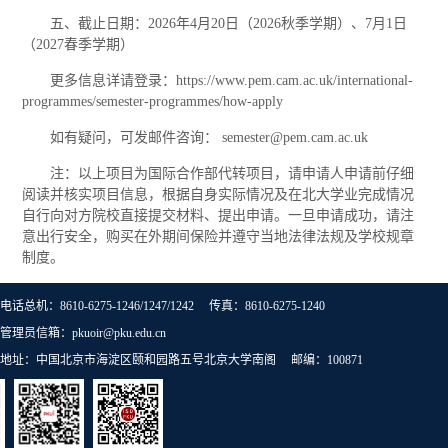
五、截止日期：2026年4月20日（2026秋季学期）、7月1日
（2027春季学期）
更多信息详请登录：https://www.pem.cam.ac.uk/international-
programmes/semester-programmes/how-apply
如有疑问，可发邮件咨询： semester@pem.cam.ac.uk
注：以上项目为国际合作部代转项目，请申请人申请前仔细
阅读并核实项目信息，根据自身实际情况及在北大学业完成情况
自行向对方院校直接提交材料、提出申请。一旦申请成功，请注
意出行安全，购买在外期间保险并遵守当地法律法规及学校规章
制度。
电话总机：8610-6275-1246/1247/1242 传真：8610-6275-1240
管理员信箱：pkuoir@pku.edu.cn
地址：中国北京市海淀区颐和园路五号北京大学南阁 邮编：100871