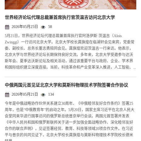
世界经济论坛代理总裁兼首席执行官茨温吉访问北京大学
2026年05月25日
58
5月21日，世界经济论坛代理总裁兼首席执行官阿洛伊斯·茨温吉（Alois
Zwinggi）一行访问北京大学。北京大学校长龚旗煌在临湖轩会见来宾，党委常
委、副校长、总务长董志勇陪同会见。龚旗煌欢迎茨温吉一行来访。他表示，
北京大学与世界经济论坛长期保持良好交流。多年来，北京大学受邀参与达沃
斯年会、夏季达沃斯论坛及相关活动，通过该重要平台与政府、企业、学术界
和国际组织建立深度连接。当前，科技革命和产业变革深入推进，人工智能、...
中俄两国元首见证北京大学和莫斯科物理技术学院签署合作协议
2026年05月21日
134
今年是中俄战略协作伙伴关系建立30周年、《中俄睦邻友好合作条约》签署25
周年，也是“中俄教育年”的启动之年。5月20日，国家主席习近平在北京人民大
会堂同来华进行国事访问的俄罗斯总统普京举行会谈。两国元首签署并发表
《中华人民共和国和俄罗斯联邦关于进一步加强全面战略协作、深化睦邻友好
合作的联合声明》，见证签署经贸、教育、科技等领域20项合作文件。在习近
平与普京的共同见证下，北京大学校长龚旗煌与莫斯科物理技术学院校长德米