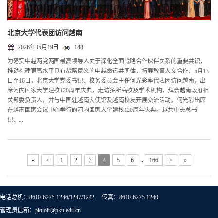
北京大学代表团访问越南
2026年05月19日
148
为落实中越两党两国最高领导人关于深化全面战略合作伙伴关系的重要共识，
推动构建更高水平具有战略意义的中越命运共同体，拓展教育人文合作，5月13
日至16日，北京大学党委书记、校务委员会主任何光彩率代表团访问越南，出
席河内国家大学建校120周年庆典，走访多所高校及学术机构，拜会越南政府相
关部委负责人，并与中国驻越南大使馆及越南校友开展交流活动。何光彩出席
在越南国家会议中心举行的河内国家大学建校120周年庆典。越共中央总书
记、...
...
«
<
1
2
3
4
5
6
166
>
»
电话总机：8610-6275-1246/1247/1242 传真：8610-6275-1240
管理员信箱：pkuoir@pku.edu.cn