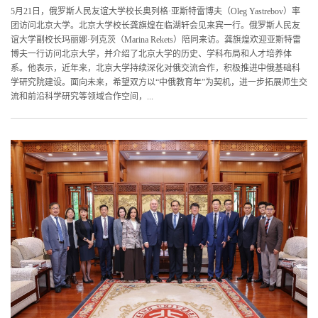
5月21日，俄罗斯人民友谊大学校长奥列格·亚斯特雷博夫（Oleg Yastrebov）率
团访问北京大学。北京大学校长龚旗煌在临湖轩会见来宾一行。俄罗斯人民友
谊大学副校长玛丽娜·列克茨（Marina Rekets）陪同来访。龚旗煌欢迎亚斯特雷
博夫一行访问北京大学，并介绍了北京大学的历史、学科布局和人才培养体
系。他表示，近年来，北京大学持续深化对俄交流合作，积极推进中俄基础科
学研究院建设。面向未来，希望双方以“中俄教育年”为契机，进一步拓展师生交
流和前沿科学研究等领域合作空间，...