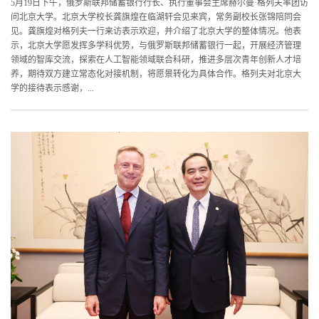
5月19日下午，俄罗斯联邦储蓄银行行长、执行董事会主席赫尔曼·格列夫率团访
问北京大学。北京大学校长龚旗煌在临湖轩会见来宾，常务副校长张锦陪同会
见。龚旗煌对格列夫一行来访表示欢迎，并介绍了北京大学的整体情况。他表
示，北京大学愿发挥多学科优势，与俄罗斯联邦储蓄银行一起，开展经济管理
领域的智库交流，探索在人工智能领域联合科研，推进多层次青年创新人才培
养，期待双方建立常态化对接机制，将愿景转化为具体合作。格列夫对北京大
学的接待表示感谢，...