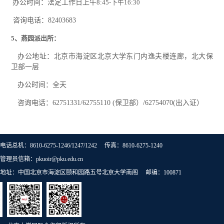
办公时间：法定工作日上午
8:45-下午16:30
咨询电话：82403683
5、燕园派出所：
办公地址：北京市海淀区
北京大学
东门内
逸夫楼
连廊，北大保
卫部一层
办公时间：全天
咨询电话：62751331/62755110 (保卫部）/62754070(出入证）
电话总机：8610-6275-1246/1247/1242 传真：8610-6275-1240
管理员信箱：pkuoir@pku.edu.cn
地址：中国北京市海淀区颐和园路五号北京大学南阁 邮编：100871