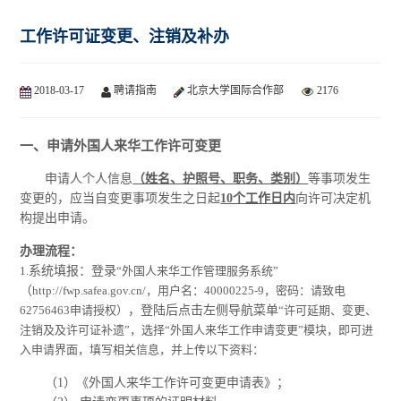
工作许可证变更、注销及补办
2018-03-17
聘请指南
北京大学国际合作部
2176
一、申请外国人来华工作许可变更
申请人个人信息
（姓名、护照号、职务、类别）
等事项发生
变更的，应当自变更事项发生之日起
10个工作日内
向许可决定机
构提出申请。
办理流程：
1.
系统填报：登录
“外国人来华工作管理服务系统”
（
http://fwp.safea.gov.cn/，用户名：40000225-9，密码：请致电
62756463申请授权）
，登陆后点击左侧导航菜单
“许可延期、变更、
注销及及许可证补遗”，选择“外国人来华工作申请变更”模块，即可进
入申请界面，填写相关信息，并上传以下资料：
（1）《外国人来华工作许可变更申请表》；