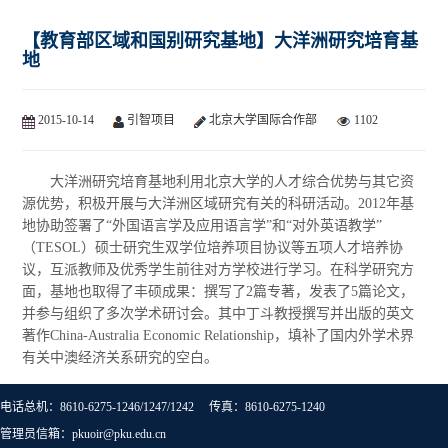
【教育部区域和国别研究基地】大洋洲研究培育基
地
2015-10-14
引智项目
北京大学国际合作部
1102
大洋洲研究培育基地利用北京大学的人才综合优势与其它资
源优势，积极开展与大洋洲区域研究有关的科研活动。2012年基
地协助签署了“外国语言学及应用语言学”和“对外英语教学”
（TESOL）硕士研究生双学位培养项目协议等五项人才培养协
议，互派教师及优秀学生前往对方学校进行学习。在科学研究方
面，基地也取得了丰硕成果：撰写了2篇专著，发表了5篇论文，
并参与组织了多次学术研讨会。其中丁斗教授撰写并出版的英文
著作China-Australia Economic Relationship，填补了国内外学术界
有关中澳经济关系研究的空白。
电话总机：8610-6275-1246/1247/1242 传真：8610-6275-1240
管理员信箱：pkuoir@pku.edu.cn