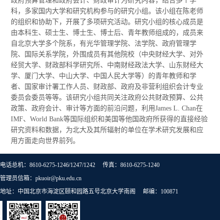
政府预算管理和政府会计、财政审计为研究内容，结合多个学
科，多家国内大学和研究机构参与的研究小组。该小组在陈老师
的组织和协助下，开展了多项研究活动。研究小组的核心成员是
由本科生、硕士生、博士生、博士后、青年教师组成的，成员来
自北京大学多个院系，有光华管理学院、法学院、政府管理学
院、国际关系学院，外围成员有其他院校（中央财经大学、对外
经贸大学、财政部科学研究所、中南财经政法大学、山东财经大
学、厦门大学、中山大学、中国人民大学等）的青年教师和学
者、国家审计署工作人员、财政部、政府及非营利组织会计专业
委员会委员等等。该研究小组共同关注政府公共财政预算、公共
政策、政府会计、审计等方面的前沿问题，利用James L. Chan在
IMF、World Bank等国际组织和美国等他国政府所获得的直接经验
研究资料和数据，为北大及其所辐射的单位在学术研究发展和应
用方面走向世界前列。
电话总机：8610-6275-1246/1247/1242 传真：8610-6275-1240
管理员信箱：pkuoir@pku.edu.cn
地址：中国北京市海淀区颐和园路五号北京大学南阁 邮编：100871