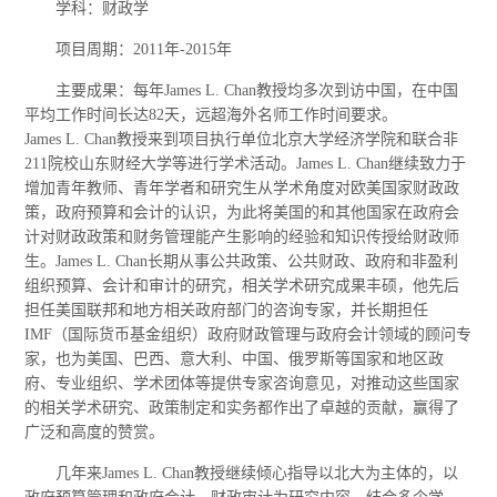
学科：财政学
项目周期：2011年-2015年
主要成果：每年James L. Chan教授均多次到访中国，在中国
平均工作时间长达82天，远超海外名师工作时间要求。
James L. Chan教授来到项目执行单位北京大学经济学院和联合非
211院校山东财经大学等进行学术活动。James L. Chan继续致力于
增加青年教师、青年学者和研究生从学术角度对欧美国家财政政
策，政府预算和会计的认识，为此将美国的和其他国家在政府会
计对财政政策和财务管理能产生影响的经验和知识传授给财政师
生。James L. Chan长期从事公共政策、公共财政、政府和非盈利
组织预算、会计和审计的研究，相关学术研究成果丰硕，他先后
担任美国联邦和地方相关政府部门的咨询专家，并长期担任
IMF（国际货币基金组织）政府财政管理与政府会计领域的顾问专
家，也为美国、巴西、意大利、中国、俄罗斯等国家和地区政
府、专业组织、学术团体等提供专家咨询意见，对推动这些国家
的相关学术研究、政策制定和实务都作出了卓越的贡献，赢得了
广泛和高度的赞赏。
几年来James L. Chan教授继续倾心指导以北大为主体的，以