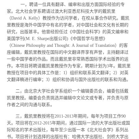
一，聘请一位具有翻译、编审和出版方面国际经验的专
家。北大社会学系聘请过澳大利亚悉尼科技大学的戴凯里
（David A. Kelly）教授作为访问学者，在校从事合作研究。戴凯
里教授是海外中国学中有名的学者，对中国社会和文化有长期的
研究，出版甚丰。他曾经担任过《中国社会科学》的英文编审和
美国学刊(M. E. Sharpe出版公司)《中国哲学与思想》
（Chinese Philosophy and Thought: A Journal of Translation）的客
座编辑，戴凯里教授在国际的中文翻译界享有声誉，主持翻译过
一些中国学者的作品。而且戴凯里非常熟悉国际学术出版界的运
作。本项目将聘请戴凯里教授作为专家，聘期计划为3年。戴凯里
教授在项目中的具体工作是：1）组织和联系英文翻译；2）对英
文翻译稿进行编审；3）组织和协调与国外出版社的联系和沟通。
二，由北京大学社会学系组织一个编辑委员会，编委包括戴
凯里教授。编委会负责挑选并编辑中文论文或专著，并负责与原
作者之间的沟通与联系。
三，戴凯里教授将在2011-2013年期间，每年为项目工作90
天。项目将在2012-2015年期间，通过国际一流的大学出版社或国
际知名的学术出版社，每年至少出版一本《北大社会学》系列丛
书。项目将计划选择的出版社有：哈佛大学出版社、剑桥大学出