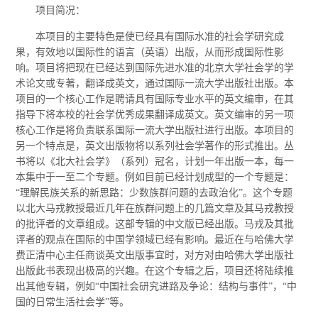
项目简况：
本项目的主要特色是使已经具有国际水准的社会学研究成
果，有效地以国际性的语言（英语）出版，从而形成国际性影
响。项目将把现在已经达到国际先进水准的北京大学社会学的学
术论文或专著，翻译成英文，通过国际一流大学出版社出版。本
项目的一个核心工作是聘请具有国际专业水平的英文编审，在其
指导下将本校的社会学优秀成果翻译成英文。英文编审的另一项
核心工作是将负责联系国际一流大学出版社进行出版。本项目的
另一个特点是，英文出版物将以系列社会学著作的形式推出。丛
书将以《北大社会学》（系列）冠名，计划一年出版一本，每一
本集中于一至二个专题。例如目前已经计划成型的一个专题是：
“理解民族关系的新思路：少数族群问题的去政治化”。这个专题
以北大马戎教授最近几年在族群问题上的几篇文章及其马戎教授
的批评者的文章组成。这部专辑的中文版已经出版。马戎及其批
评者的观点在国际的中国学领域已经有影响。最近在与哈佛大学
费正清中心主任商谈英文出版事宜时，对方对由哈佛大学出版社
出版此书表现出极高的兴趣。在这个专辑之后，项目还将陆续推
出其他专辑，例如“中国社会研究进路及争论：结构与事件”，“中
国的日常生活社会学”等。