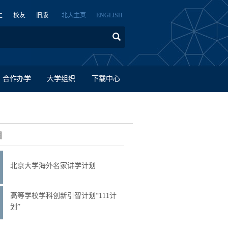
生
校友
旧版
北大主页
ENGLISH
合作办学
大学组织
下载中心
目
北京大学海外名家讲学计划
高等学校学科创新引智计划“111计
划”