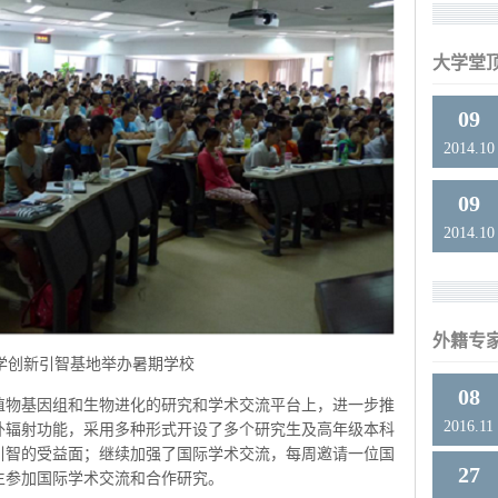
大学堂
09
2014.10
09
2014.10
外籍专
学创新引智基地举办暑期学校
08
植物基因组和生物进化的研究和学术交流平台上，进一步推
2016.11
外辐射功能，采用多种形式开设了多个研究生及高年级本科
引智的受益面；继续加强了国际学术交流，每周邀请一位国
27
生参加国际学术交流和合作研究。