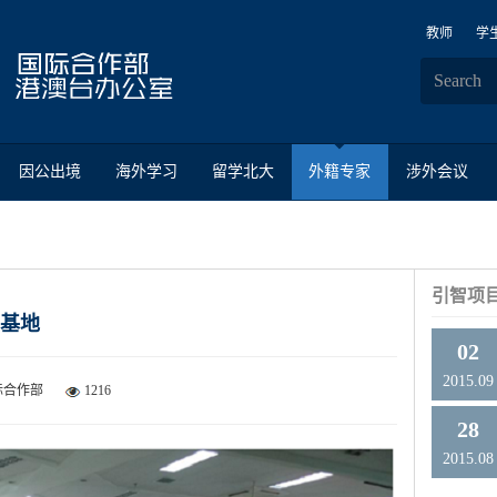
教师
学
因公出境
海外学习
留学北大
外籍专家
涉外会议
引智项
智基地
02
2015.09
际合作部
1216
28
2015.08