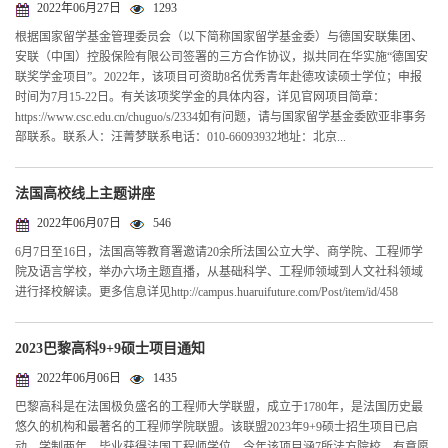
2022年06月27日
1293
根据国家留学基金管理委员会（以下简称国家留学基金委）与德国安联集团、
安联（中国）控股保险有限公司签署的三方合作协议，拟共同在华实施“德国安
联奖学金项目”。2022年，该项目可资助8名优秀青年赴德攻读硕士学位；申报
时间为7月15-22日。有关该项奖学金的具体内容，详见官网项目简章：
https://www.csc.edu.cn/chuguo/s/2334如有问题，请与国家留学基金委欧亚非事务
部联系。联系人：汪菁梦联系电话：010-66093932地址：北京...
法国高校线上主题讲座
2022年06月07日
546
6月7日至16日，法国高等教育署邀请20余所法国公立大学、商学院、工程师学
院及语言学校，举办六场主题直播，从基础科学、工程师领域到人文社科领域
进行择校解读。更多信息详见http://campus.huaruifuture.com/Post/item/id/458
2023巴黎高科9+9硕士项目通知
2022年06月06日
1435
巴黎高科是在法国极负盛名的工程师大学联盟，成立于1780年，是法国历史最
悠久的机构和最著名的工程师学院联盟。该联盟2023年9+9硕士招生项目已启
动，学制两年，毕业获得法国工程师学位。今年该项目涵7所法方院校，有意愿