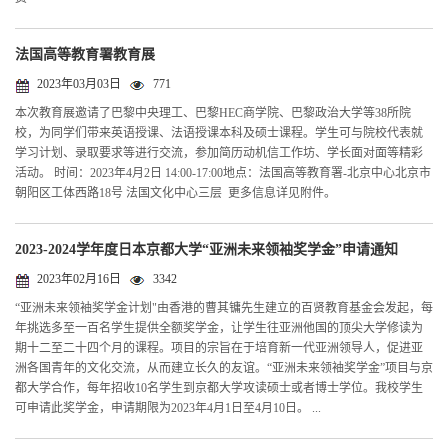
法国高等教育署教育展
2023年03月03日
771
本次教育展邀请了巴黎中央理工、巴黎HEC商学院、巴黎政治大学等38所院
校，为同学们带来英语授课、法语授课本科及硕士课程。学生可与院校代表就
学习计划、录取要求等进行交流，参加简历动机信工作坊、学长面对面等精彩
活动。 时间：2023年4月2日 14:00-17:00地点：法国高等教育署-北京中心北京市
朝阳区工体西路18号 法国文化中心三层 更多信息详见附件。
2023-2024学年度日本京都大学“亚洲未来领袖奖学金”申请通知
2023年02月16日
3342
“亚洲未来领袖奖学金计划"由香港的曹其镛先生建立的百贤教育基金会发起，每
年挑选多至一百名学生提供全额奖学金，让学生往亚洲他国的顶尖大学修读为
期十二至二十四个月的课程。项目的宗旨在于培育新一代亚洲领导人，促进亚
洲各国青年的文化交流，从而建立长久的友谊。“亚洲未来领袖奖学金”项目与京
都大学合作，每年招收10名学生到京都大学攻读硕士或者博士学位。我校学生
可申请此奖学金，申请期限为2023年4月1日至4月10日。 ...