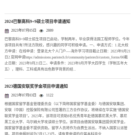
2024巴黎高科9+9硕士项目申请通知
2023年07月05日
2889
巴黎高科9+9硕士招生项目已启动，学制两年，毕业获得法国工程师学位。今年
该项目共有7所法方院校，感兴趣的同学可积极申请。一、申请方式：1.北大校
方申请：在线申请：登录北大个人门户----海外学习项目截止日期：2023年9月21
日2.官网申请https://admissions.paristech.fr/community/paristech/custom_forms/66截
止日期：2023年9月21日二、申请条件：2023年9月开学大四学生（学制五年大
五），理科、工科或具有出色数学背景的经...
2023德国安联奖学金项目申请通知
2023年07月03日
1122
根据国家留学基金管理委员会（以下简称国家留学基金委）与德国安联集团、
安联（中国）控股保险有限公司签署的三方合作协议，将继续在华实施“德国安
联奖学金项目”。2023年，该项目可资助8名优秀青年赴德国慕尼黑大学、慕尼
黑工业大学、乌尔姆大学攻读硕士学位。该项目由德国安联集团提供奖学金，
国家留学基金委不提供资助。留学人员将作为自费生派出，不纳入国家公派管
理。项目申报时间为7月17-23日。请有意申请的应届本科毕业...