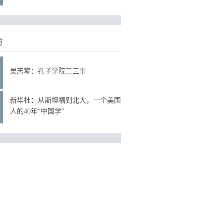
访
吴志攀：孔子学院二三事
新华社：从斯坦福到北大，一个美国
人的40年“中国学”