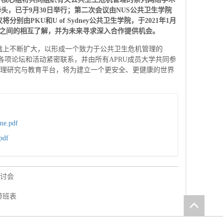
牵头，已于
9
月
30
日举行；第二次会议由
NUS
公共卫生学院
议将分别由
PKU
和
U of Sydney
公共卫生学院，于
2021
年
1
月
之间的相互了解，并为未来寻求深入合作提供机会。
础上不断扩大，以形成一个致力于公共卫生危机管理的
U各项论坛和活动紧密联系，并由所有APRU成员大学共同参
管理研究与教育平台，将为建立一个更安全、更健康的世界
e.pdf
pdf
研讨会
带班表