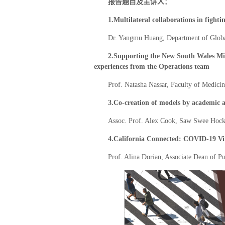
报告题目及主讲人：
1.
Multilateral collaborations in figh
Dr. Yangmu Huang, Department of Global
2.
Supporting the New South Wales Min
experiences from the Operations team
Prof. Natasha Nassar, Faculty of Medici
3.
Co-creation of models by academic 
Assoc. Prof. Alex Cook, Saw Swee Hock 
4.
California Connected: COVID-19 Vi
Prof. Alina Dorian, Associate Dean of P