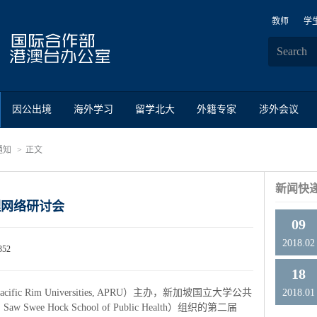
教师
学
因公出境
海外学习
留学北大
外籍专家
涉外会议
通知
正文
新闻快
理网络研讨会
09
2018.02
352
18
acific Rim Universities, APRU）主办，新加坡国立大学公共
2018.01
e, Saw Swee Hock School of Public Health）组织的第二届