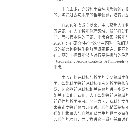
中心主张，充分利用全球思想资源，
的、沟通过去与未来的哲学议题，培育并
自2018年底成立以来，中心聚焦人
等课题。在人工智能伦理领域，我们推动
前，思考根本性的问题，出版合集《智能
2020）；在研究“共生”这个主题时，
成的新兴跨物种生物群落紧密相连，相互
在此基础上探索能够应对行星性挑战的治
（Gongsheng Across Contexts: A Philos
出版。
中心计划在科技与哲学的交叉领域中
学、智能科学等前沿科技研究为哲学等传
发，为这些前沿科技相关议题的进一步发
如关于演化、认知、人工智能等前沿领域
前瞻性的哲学思考。另一方面，从科幻文
未来走向等话题展开研讨。我们希望挖掘
代如何构建人与自然和谐共生的世界图景
入我们的项目，共同推进这一系列兼具时