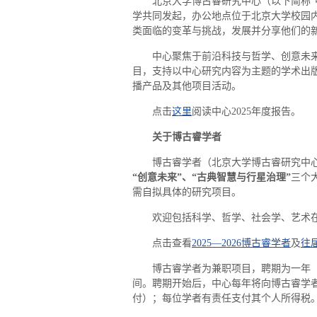
北京大学博古睿研究中心（以下简称“中
学共同发起，办公地点位于北京大学校园
类面临的变革与挑战，发展并分享他们的
中心聚焦于前沿科技与哲学、创意未
目，支持以中心研究内容为主题的学术出
播产品及其他项目活动。
点击
这里
阅读中心2025年度报告。
关于博古睿学者
博古睿学者（北京大学博古睿研究中
“创意未来”、“古典智慧与行星治理”
三个
需自拟具体的研究项目。
欢迎包括科学、哲学、社会学、艺术
点击查看
2025—2026博古睿学者
及
往
博古睿学者为兼职项目，聘期为一年（2
间。聘期开始后，中心每年将向博古睿学者
付）；每位学者有责任支付其个人所得税