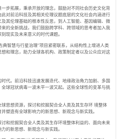
进一步拓展，秉承开放的理念，鼓励对不同社会历史文化背
由此对前沿科技及其相关伦理议题底层的文化社会内涵进行
义及其伦理基础的根本性反思，到人工智能、基因编辑、微
带来的全新挑战，我们鼓励跨学科、跨领域的思考者加入我
深刻现实及未来意义的时代课题。
“古典智慧与行星治理”项目紧密联系，从结构性上增进人类
思想和理念，助力全球各机构、政策制定者以及公众应对这
的时代。前沿科技迅速发展迭代、地缘政治角力加剧、多国
，全球冠状病毒一波未平一波又起。这些全球性的变革与挑
全球思想资源，探讨和挖掘契合全人类及其生存环 境整体
育并塑造有全球影响力的新思想、新观念与新实践。
探讨和挖掘契合全人类及其生存环境整体利益的、面向未来
响力的新思想、新观念与新实践。