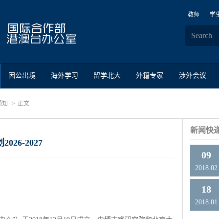
教师
学
因公出境
海外学习
留学北大
外籍专家
涉外会议
通知
正文
新闻快
6-2027
09
2018.02
18
2018.01