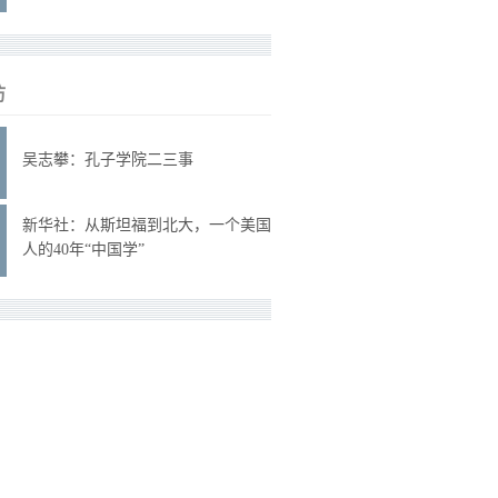
访
吴志攀：孔子学院二三事
新华社：从斯坦福到北大，一个美国
人的40年“中国学”