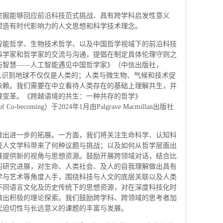
挖掘能够回应前沿科技范式挑战、具有跨学科启发性意义
塑造有时代影响力的人文思想和科学技术理念。
工智能哲学、生物技术哲学、以及中国哲学视域下的前沿科技
科学家和哲学家的交流与沟通，提倡在制定具体伦理守则之
与智慧——人工智能遇见中国哲学家》（中信出版社，
我们认识到地球不仅仅是人类的；人类与微生物、气候和技术促
依赖。我们需要在中立看待人类存在的基础上理解共生，并
理变革。《跨越语境的共生：一种共存的哲学》
ophy of Co-becoming）于2024年1月由Palgrave Macmillan出版社
做出进一步的拓展。一方面，我们将关注生命科学、认知科
统人文学科带来了何种议题与挑战；以及如何从哲学层面出
展提供新的视角与思想资源。鼓励开展跨领域对话，结合比
的研究进展，对生命、人类社会、及人的自我理解做出具有
学与艺术等角度入手，围绕科技与人文的底层关联以及人类
不同语言文化及历史传统下的思想资源，对在深度科技化时
做出积极的理论探索。我们鼓励跨学科、跨领域的思考者加
代迫切性与长远意义的课题的丰富与发展。