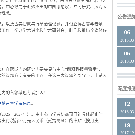
心”）于2018年12月19日成立，由博古睿研究院和北京大
内。中心致力于汇聚杰出的中国思想家，共同研究、应对人
新理念。
公告通
来，以及古典智慧与行星治理议题，并设立博古睿学者项
版工作，举办学术讲座和学术研讨会，制作和推出全媒体传
06
2018.03
06
2018.03
心）在聘期内的研究需要突显与中心
“前沿科技与哲学”、
大的议题方向有关的主题。在这三大议题的引导下，申请人
深度报
在内的各领域思考者加入！
12
届博古睿学者信息
。
2018.03
026—2027年）。由中心与学者协商项目的具体起止时
支付税前20万元人民币（贰拾萬圆）的津贴（按月支
19
。
2017.12