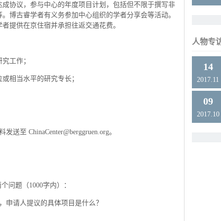
达成协议，参与中心的年度项目计划，包括但不限于撰写非
等。博古睿学者有义务参加中心组织的学者分享会等活动。
学者提供在京住宿并承担往返交通花费。
人物专
研究工作；
14
位或相当水平的研究专长；
2017.11
09
2017.10
ChinaCenter@berggruen.org。
个问题（1000字内）：
中，申请人提议的具体项目是什么？