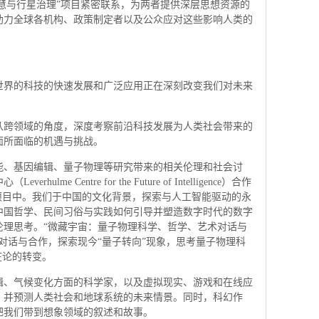
智慧与行星治理”项目紧密联系，为两者提供深层思想资源的
助力全球各机构、政策制定者以及公众应对这些影响人类的
世界的科技的快速发展和广泛应用正在深刻改变我们对未来
从跨领域的角度，深度考察前沿科技发展为人类社会带来的
面所面临的机遇与挑战。
智能、基因编辑、量子物理等研究带来的相关伦理和社会讨
e Centre for the Future of Intelligence）合作
项目中。我们于中国的文化背景，探索与人工智能驱动的永
中国哲学、民间习俗与实践如何引导并塑造数字时代的数字
伦理思考。“微藏宇宙：量子物理科学、哲学、艺术对话与
对话与合作，探索现今“量子转向”现象，思考量子物理科
在论的转变。
辑、气候变化方面的科学家，以及虚拟现实、游戏和在线应
，并预测人类社会和地球系统的未来情景。同时，科幻作
把我们带到想象领域的叙述和故事。