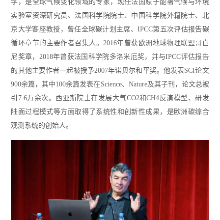
学，是全球气候变化领域的专家，现任法国原子能署气候与环境
实验室资深研究员、法国科学院院士、中国科学院外籍院士、北
京大学客座教授，曾任全球碳计划主席、IPCC第五次评估报告碳
循环章节的主要作者召集人。2016年曾获欧洲地球物理联盟哥白
尼奖章，2018年曾获法国科学院多洛米厄奖，并与IPCC评估报告
的其他主要作者一起被授予2007年诺贝尔和平奖。他发表SCI论文
900余篇，其中100余篇发表在Science、Nature及其子刊，论文总被
引7.6万余次。西亚斯院士在发展大气CO2和CH4反演模型、研发
陆面过程模式等方面取得了系统性和创新性成果，是欧洲碳综合
观测系统的创始人。