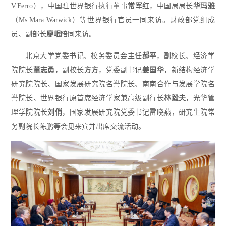
V.Ferro），中国驻世界银行执行董事
常军红
，中国局局长
华玛雅
（Ms.Mara Warwick）等世界银行官员一同来访。财政部党组成
员、副部长
廖岷
陪同来访。
北京大学党委书记、校务委员会主任
郝平
，副校长、经济学
院院长
董志勇
，副校长
方方
，党委副书记
姜国华
，新结构经济学
研究院院长、国家发展研究院名誉院长、南南合作与发展学院名
誉院长、世界银行原首席经济学家兼高级副行长
林毅夫
，光华管
理学院院长
刘俏
，国家发展研究院党委书记雷晓燕，研究生院常
务副院长陈鹏等会见来宾并出席交流活动。