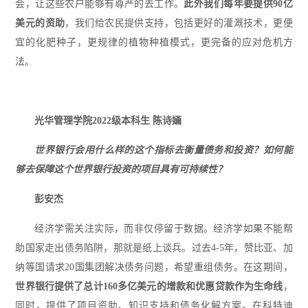
会，让这些农户能够有尊严的去工作。
此外我们每年要提供90亿
美元的资助
，我们给农民提供支持，包括更好的灌溉技术，更便
宜的化肥种子，更规律的植物种植模式，更完备的应对危机方
法。
光华管理学院2022级本科生 陈诗婳
世界银行会用什么样的这个指标去衡量债务和投资？如何能
够去保障这个世界银行投资的项目具有可持续性？
彭安杰
经济学需关注实际，而非仅停留于数据。经济学如果不能帮
助国家走出债务陷阱，那就是纸上谈兵。过去4-5年，赞比亚、加
纳等国请求20国集团解决债务问题，希望重组债务。在这期间，
世界银行提供了总计160多亿美元的增款和优惠贷款作为生命线
，
同时，提供了项目资助、知识支持和债务化解方案。在科特迪