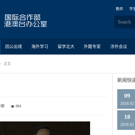
教师
学
因公出境
海外学习
留学北大
外籍专家
涉外会议
正文
新闻快
09
2018.02
作部
684
18
2018.01