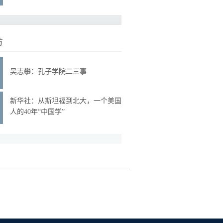
访
吴志攀：孔子学院二三事
新华社：从斯坦福到北大，一个美国
人的40年“中国学”