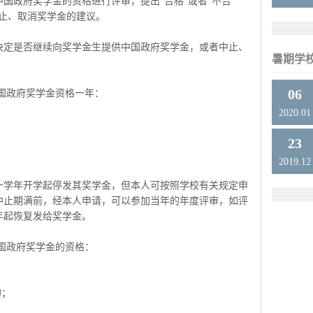
国政府奖学金的资格进行评审，提出"合格"或者"不合
止、取消奖学金的建议。
决定是否继续向奖学金生提供中国政府奖学金，或者中止、
暑期学
06
国政府奖学金资格一年：
2020.01
23
2019.12
一学年开学起停发其奖学金，但本人可按照学校有关规定申
中止期满前，经本人申请，可以参加当年的年度评审，如评
年起恢复发给奖学金。
国政府奖学金的资格：
的；