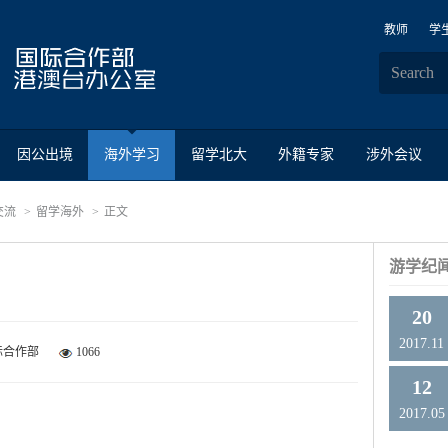
教师
学
因公出境
海外学习
留学北大
外籍专家
涉外会议
交流
留学海外
正文
游学纪
20
2017.11
际合作部
1066
12
2017.05