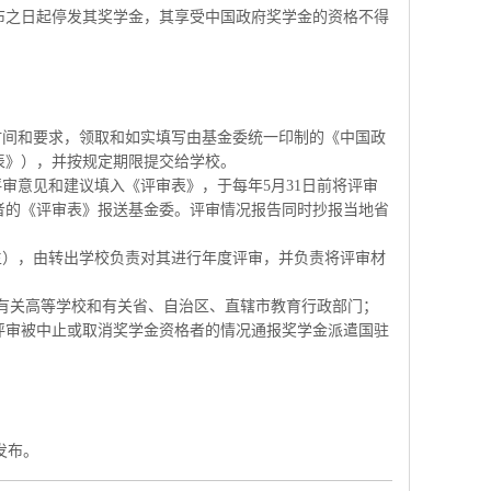
布之日起停发其奖学金，其享受中国政府奖学金的资格不得
时间和要求，领取和如实填写由基金委统一印制的《中国政
表》），并按规定期限提交给学校。
评审意见和建议填入《评审表》，于每年5月31日前将评审
者的《评审表》报送基金委。评审情况报告同时抄报当地省
生），由转出学校负责对其进行年度评审，并负责将评审材
通知有关高等学校和有关省、自治区、直辖市教育行政部门；
评审被中止或取消奖学金资格者的情况通报奖学金派遣国驻
发布。