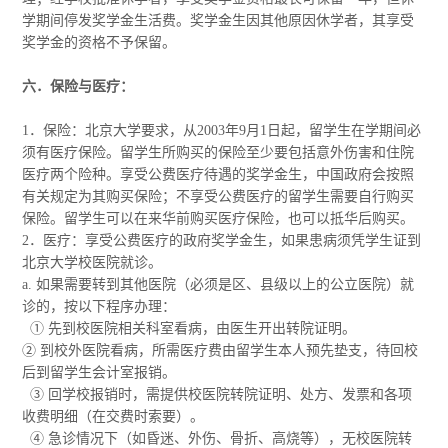
学期间停发奖学金生活费。奖学金生因其他原因休学者，其享受
奖学金的资格不予保留。
六．保险与医疗：
1．保险：北京大学要求，从2003年9月1日起，留学生在学期间必
须有医疗保险。留学生所购买的保险至少要包括意外伤害和住院
医疗两个险种。享受公费医疗待遇的奖学金生，中国政府会按照
有关规定为其购买保险；不享受公费医疗的留学生需要自行购买
保险。留学生可以在来华前购买医疗保险，也可以抵华后购买。
2．医疗：享受公费医疗的政府奖学金生，如果患病须凭学生证到
北京大学校医院就诊。
a. 如果需要转到其他医院（必须是区、县级以上的公立医院）就
诊的，按以下程序办理：
① 先到校医院相关科室看病，由医生开出转院证明。
② 到校外医院看病，所需医疗费由留学生本人预先垫支，待回校
后到留学生会计室报销。
③ 回学校报销时，需提供校医院转院证明、处方、发票和各项
收费明细（在交费时索要）。
④ 急诊情况下（如昏迷、外伤、骨折、高烧等），无校医院转