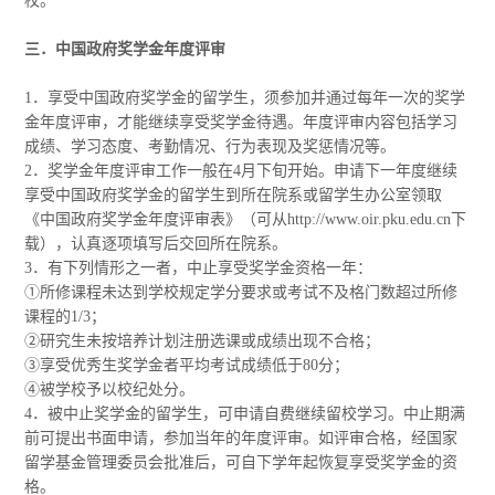
校。
三．中国政府奖学金年度评审
1．享受中国政府奖学金的留学生，须参加并通过每年一次的奖学
金年度评审，才能继续享受奖学金待遇。年度评审内容包括学习
成绩、学习态度、考勤情况、行为表现及奖惩情况等。
2．奖学金年度评审工作一般在4月下旬开始。申请下一年度继续
享受中国政府奖学金的留学生到所在院系或留学生办公室领取
《中国政府奖学金年度评审表》（可从http://www.oir.pku.edu.cn下
载），认真逐项填写后交回所在院系。
3．有下列情形之一者，中止享受奖学金资格一年：
①所修课程未达到学校规定学分要求或考试不及格门数超过所修
课程的1/3；
②研究生未按培养计划注册选课或成绩出现不合格；
③享受优秀生奖学金者平均考试成绩低于80分；
④被学校予以校纪处分。
4．被中止奖学金的留学生，可申请自费继续留校学习。中止期满
前可提出书面申请，参加当年的年度评审。如评审合格，经国家
留学基金管理委员会批准后，可自下学年起恢复享受奖学金的资
格。