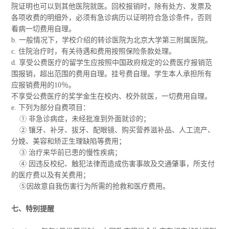
院证明也可以到其他医院就医。回校报销时，除有处方、发票及
各项收费的明细外，必须有急诊病历以证明符合急诊条件，否则
看病一切费用自理。
b. 一般情况下，学校介绍的转诊医院为北京大学第三附属医院。
c. 住院治疗时，有关待遇和费用按照保险条款处理。
d. 享受公费医疗的留学生应按照中国政府规定的公费医疗报销范
围报销，超出范围的费用自理。挂号费自理。学生本人承担所有
应报销费用的10％。
不享受公费医疗的奖学金生在校内、校外就医，一切费用自理。
e. 下列为部分自费项目：
① 非急诊病症，未经批准到外面就诊的；
② 镶牙、补牙、拔牙、配眼镜、购买营养滋补品、人工流产、
分娩、美容和矫正生理缺陷等费用；
③ 治疗来华前已患的慢性疾病；
④ 因违反校纪、触犯法律而造成伤害事故及交通肇事，所支付
的医疗费以及有关费用；
⑤因故意自我伤害行为所需的抢救和医疗费用。
七、特别提醒