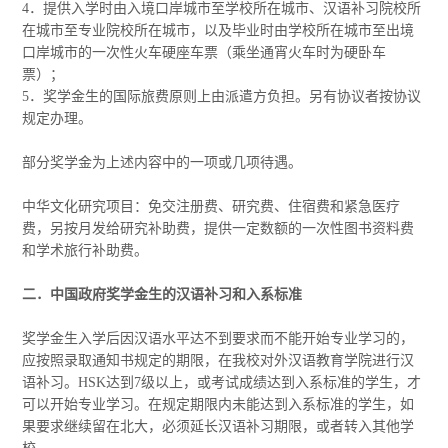
4．提供入学时由入境口岸城市至学校所在城市、汉语补习院校所
在城市至专业院校所在城市，以及毕业时由学校所在城市至出境
口岸城市的一次性火车硬座车票（乘坐通宵火车时为硬卧车
票）；
5．奖学金生的国际旅费原则上由派遣方负担。另有协议者按协议
规定办理。
部分奖学金为上述内容中的一项或几项待遇。
中华文化研究项目：免交注册费、研究费、住宿费和紧急医疗
费，另按月发给研究补助费，提供一定数额的一次性图书资料费
和学术旅行补助费。
二．中国政府奖学金生的汉语补习和入系标准
奖学金生入学后因汉语水平达不到要求而不能开始专业学习的，
应按照录取通知书规定的期限，在我校对外汉语教育学院进行汉
语补习。HSK达到7级以上，或考试成绩达到入系标准的学生，才
可以开始专业学习。在规定期限内未能达到入系标准的学生，如
果要求继续留在北大，必须延长汉语补习期限，或者转入其他学