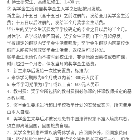
d. 博士研究生、高级进修生：1,400 元
② 奖学金生活费自奖学金生入学之日起按月发放。
新生当月十五日（含十五日）之前注册的，发给全月奖学金生活
费；十五日以后注册的，发给半个月奖学金生活费。
毕业生的奖学金生活费发至学校确定的毕业之日以后的半个月。
对休学、退学或结业回国者，奖学金生活费自下个月起停发。
学校规定的假期内奖学金生活费照发；奖学金生假期内因离校休
假而未能按时领取奖学金生活费，返校后可以补发。
奖学金生未请假而不按时到校注册、非健康原因离校或者旷课，
时间超过一个月者，停发当月的奖学金生活费。
3．新生来华后发给一次性安置费，标准为：
a. 来华学习期限为6个月或以内者：300元人民币
b. 来华学习期限为1学年或以上者：600元人民币
4．教材费：奖学金所包括的教材费指必修课的任课教师指定的基
本教材费。
5．奖学金生要求进行超出学校教学计划的实验或实习，所需费用
由本人自理。
6．奖学金生来华后如被发现患有中国法律规定不准入境疾病者，
须立即离境回国，回国旅费自理。
7．奖学金生因患严重疾病需休学者，应回国休养，回国旅费自
理；经学校批准休学者，享受奖学金资格最长可保留一年，但休