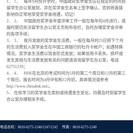
1． 1． 每年9月份开学时，中国政府奖学金生应在规定的时间到
留学生办公室报到，并在奖学金生名单上签字确认，否则将直接
影响你正常地享受奖学金待遇，切记！
2． 2． 中国政府奖学金年度评审工作一般在每年的4月进行，请
届时密切关注留学生办公室主页和布告栏，及时办理奖学金评审
的各项手续；
3． 3． 按月发放的奖学金生活费，一般在每月的25日把下个月
的生活费划入奖学金生在中国工商银行的牡丹卡帐户；如遇特殊
情况，奖学金生活费以现金形式发放；如果信用卡丢失、损坏或
发生其他与生活费发放有关的问题请咨询留学生办公室，电话
62751239；
4． 4． HSK在北京的考试时间为5月的第二个周日和12月的第三
个周日，报名时间为4月中旬和12月初，具体情况请参考
http://www.chinahsk.net/。
5． 在校学习的奖学金生类别或待遇发生变化，均需及时到留学生
办公室办理相关手续。
电话总机：8610-6275-1246/1247/1242 传真：8610-6275-1240