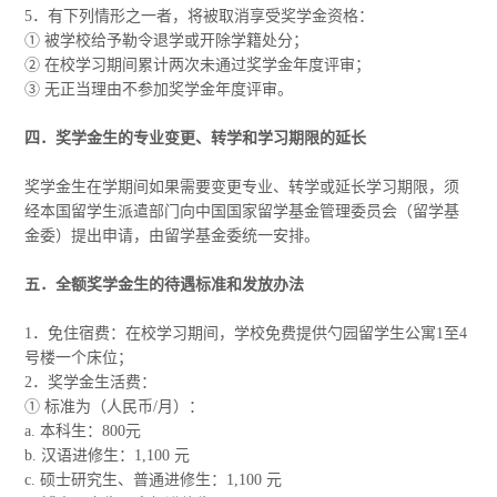
5．有下列情形之一者，将被取消享受奖学金资格：
① 被学校给予勒令退学或开除学籍处分；
② 在校学习期间累计两次未通过奖学金年度评审；
③ 无正当理由不参加奖学金年度评审。
四．奖学金生的专业变更、转学和学习期限的延长
奖学金生在学期间如果需要变更专业、转学或延长学习期限，须
经本国留学生派遣部门向中国国家留学基金管理委员会（留学基
金委）提出申请，由留学基金委统一安排。
五．全额奖学金生的待遇标准和发放办法
1．免住宿费：在校学习期间，学校免费提供勺园留学生公寓1至4
号楼一个床位；
2．奖学金生活费：
① 标准为（人民币/月）：
a. 本科生：800元
b. 汉语进修生：1,100 元
c. 硕士研究生、普通进修生：1,100 元