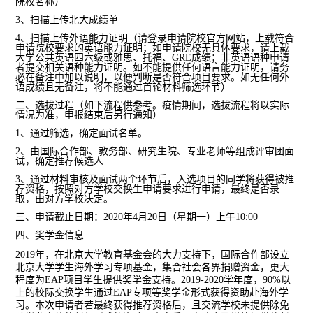
院校名称）
3
、扫描上传北大成绩单
4
、扫描上传外语能力证明（请登录申请院校官方网站，上载符合
申请院校要求的英语能力证明；如申请院校无具体要求，请上载
大学公共英语四六级或雅思、托福、
GRE
成绩；非英语语种申请
者提交相关语种能力证明。如不能提供任何语言能力证明，请务
必在备注中加以说明，以便判断是否符合项目要求。如无任何外
语成绩且无备注，将不能通过首轮材料筛选环节）
二、选拔过程（如下流程供参考。疫情期间，选拔流程将以实际
情况为准，申报结束后另行通知）
1
、通过筛选，确定面试名单。
2
、由国际合作部、教务部、研究生院、专业老师等组成评审团面
试，确定推荐候选人
3
、通过材料审核及面试两个环节后，入选项目的同学将获得被推
荐资格，按照对方学校交换生申请要求进行申请，最终是否录
取，由对方学校决定。
三、申请截止日期：
2020
年
4
月
20
日
（星期一）上午
10:00
四、奖学金信息
2019
年，在北京大学教育基金会的大力支持下，国际合作部设立
北京大学学生海外学习专项基金，集合社会各界捐赠资金，更大
程度为
EAP
项目学生提供奖学金支持。
2019-2020
学年度，
90%
以
上的校际交换学生通过
EAP
专项等奖学金形式获得资助赴海外学
习。本次申请者若最终获得推荐资格后，且交流学校未提供除免