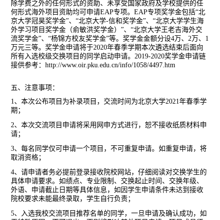
除学费之外的任何形式的资助、未享受国家政府及学校提供的任
何形式海外项目资助均可申请
EAP
专项。
EAP
专项奖学金包括
“
北
京大学冠昊奖学金
”
、
“
北京大学
-
信和奖学金
”
、
“
北京大学学生海
外学习项目奖学金（俞敏洪奖学金）
”
、
“
北京大学王老吉海外交
流奖学金
”
、
“
杨锦方校友奖学金
”
等。奖学金金额分设
4
万、
2
万、
1
万元三等。奖学金申请将于
2020
年春季学期本次遴选结束后面向
所有入选校级交换项目的同学启动申请。
2019-2020
奖学金申请链
接供参考：
http://www.oir.pku.edu.cn/info/1058/4497.htm
五、注意事项：
1
、本次公布项目为补录项目，交流时间为北京大学
2021
年春季学
期；
2
、本次交流项目申请将采用网申方式进行，恕不接收纸质材料申
请；
3
、每名同学仅可申请一个项目，不可重复申请。如重复申请，将
取消资格；
4
、请申请者务必提前登录接收院校网站，仔细阅读对交换学生的
具体申请要求。如绩点、专业限制、交换起止时间、交换年级、
外语、申请截止日期等具体信息，如因学生申请条件未达到接收
院校要求未能最终录取，学生自行负责；
5
、入选我校交流项目推荐名单的同学，一旦申请及确认成功，如