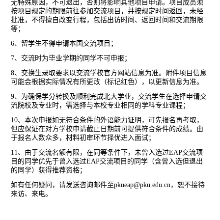
无特殊原因，不可退出，否则将影响其他项目申请。项目成员须
按项目规定的期限前往参加交流项目，并按规定时间返回，未经
批准，不得擅自改变行程，包括出访时间、返回时间和交流期限
等；
6
、留学生不得申请本国交流项目；
7
、交流时为毕业学期的同学不可申报；
8
、交换生录取要求以交流学校官方网站信息为准。附件项目信息
可能会根据实际情况有所更改（标记红色），以更新信息为准。
9
、为确保学分转换及顺利完成北大学业，交流学生在选择申请交
流院校及专业时，需选择与本校专业相同的学科专业课程；
10
、本次申报如无符合条件的外语能力证明，可先报名再考取，
但应保证在对方学校申请截止日期前可提供符合条件的成绩。由
于报名人数众多，材料初审环节择优进入面试；
11
、由于交流名额有限，在同等条件下，未曾入选过
EAP
交流项
目的同学优先于曾入选过
EAP
交流项目的同学（含曾入选但退出
的同学）获得推荐资格；
如有任何疑问，请发送咨询邮件至
pkueap@pku.edu.cn
，恕不接待
来访、来电。