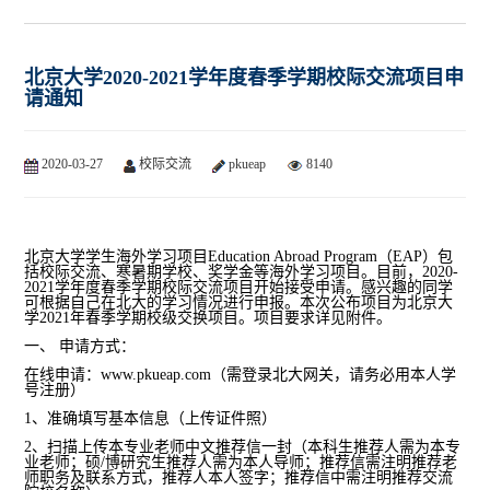
北京大学2020-2021学年度春季学期校际交流项目申
请通知
2020-03-27
校际交流
pkueap
8140
北京大学学生海外学习项目
Education Abroad Program
（
EAP
）包
括校际交流、寒暑期学校、奖学金等海外学习项目。目前，
2020-
2021
学年度春季学期校际交流项目开始接受申请。感兴趣的同学
可根据自己在北大的学习情况进行申报。本次公布项目为北京大
学
2021
年
春季学期校级交换项目。项目要求详见附件。
一、
申请方式：
在线申请：
www.pkueap.com
（需登录北大网关，请务必用本人学
号注册）
1
、准确填写基本信息（上传证件照）
2
、扫描上传本专业老师中文推荐信一封（本科生推荐人需为本专
业老师；硕
/
博研究生推荐人需为本人导师；推荐信需注明推荐老
师职务及联系方式，推荐人本人签字；推荐信中需注明推荐交流