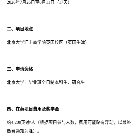
2026
年
7
月
26
日至
8
月
11
日（
17
天）
二、项目地点
北京大学汇丰商学院英国校区（英国牛津）
三、申请资格
北京大学非毕业班全日制本科生、研究生
四、在英项目费用及奖学金
约4,200
英镑
/
人（根据项目参与人数，费用可能略有浮动，以最终
缴费通知为准）。