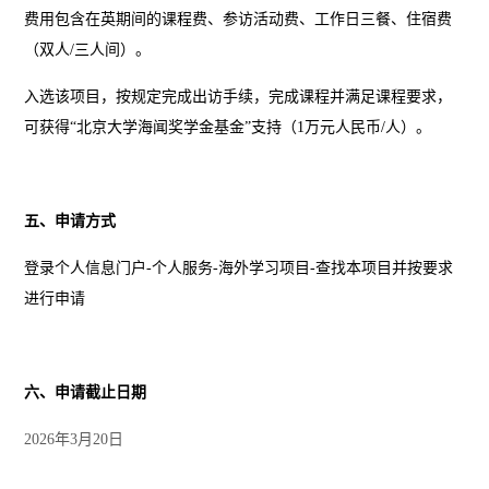
费用包含在英期间的课程费、参访活动费、工作日三餐、住宿费
（
双人
/
三人间
）。
入选该项目，按规定完成出访手续，完成课程并满足课程要求，
可获得“北京大学海闻奖学金基金”支持（
1
万元人民币
/
人）。
五、申请方式
登录个人信息门户
-
个人服务
-
海外学习项目
-
查找本项目并按要求
进行申请
六、申请截止日期
2026
年
3
月
20
日