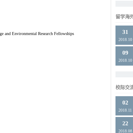
留学海
31
ge and Environmental Research Fellowships
2018.10
09
2018.10
校际交
02
2018.11
22
2018.08