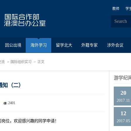
教师
学
因公出境
海外学习
留学北大
外籍专家
涉外会议
交流
国际组织实习
正文
游学纪
通知（二）
20
2017.11
2401
12
习岗位，欢迎感兴趣的同学申请！
2017.05