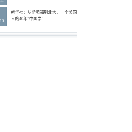
11
9
新华社：从斯坦福到北大，一个美国
人的40年“中国学”
.10