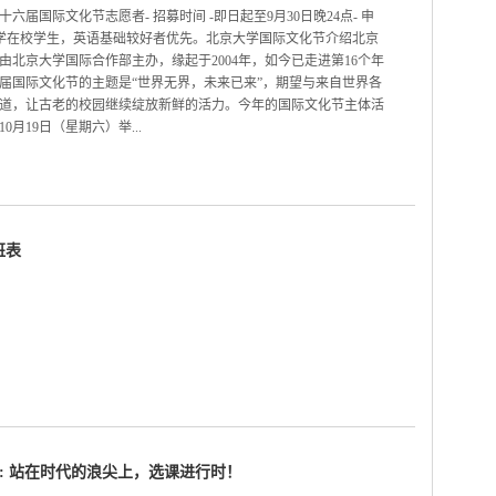
六届国际文化节志愿者- 招募时间 -即日起至9月30日晚24点- 申
大学在校学生，英语基础较好者优先。北京大学国际文化节介绍北京
由北京大学国际合作部主办，缘起于2004年，如今已走进第16个年
届国际文化节的主题是“世界无界，未来已来”，期望与来自世界各
道，让古老的校园继续绽放新鲜的活力。今年的国际文化节主体活
10月19日（星期六）举...
班表
9: 站在时代的浪尖上，选课进行时！