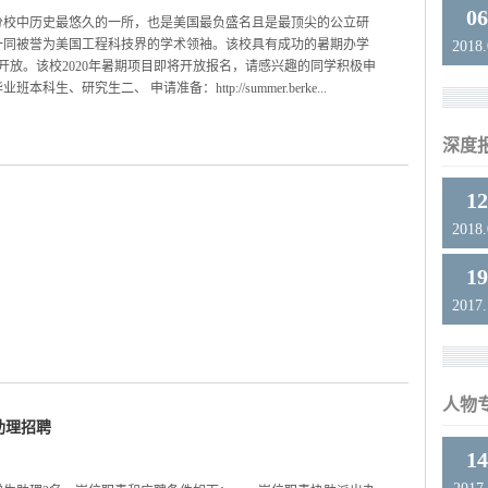
0
个分校中历史最悠久的一所，也是美国最负盛名且是最顶尖的公立研
一同被誉为美国工程科技界的学术领袖。该校具有成功的暑期办学
2018
开放。该校2020年暑期项目即将开放报名，请感兴趣的同学积极申
研究生二、 申请准备：http://summer.berke...
深度
1
2018
1
2017
人物
助理招聘
1