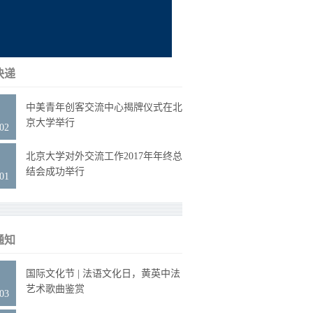
快递
9
中美青年创客交流中心揭牌仪式在北
京大学举行
.02
8
北京大学对外交流工作2017年年终总
结会成功举行
.01
通知
6
国际文化节 | 法语文化日，黄英中法
艺术歌曲鉴赏
.03