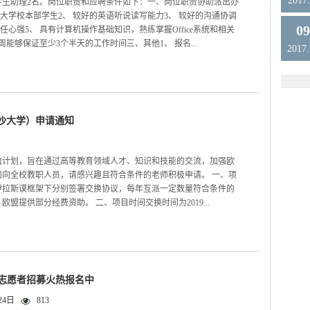
2017.
学生助理2名。岗位职责和应聘条件如下：一、岗位职责协助派出办
大学校本部学生2、 较好的英语听说读写能力3、 较好的沟通协调
0
心强5、 具有计算机操作基础知识，熟练掌握Office系统和相关
周能够保证至少3个半天的工作时间三、其他1、 报名...
2017
华沙大学）申请通知
流计划，旨在通过高等教育领域人才、知识和技能的交流，加强欧
向全校教职人员，请感兴趣且符合条件的老师积极申请。 一、项
伊拉斯谟框架下分别签署交换协议，每年互派一定数量符合条件的
提供部分经费资助。 二、项目时间交换时间为2019...
| 志愿者招募火热报名中
24日
813