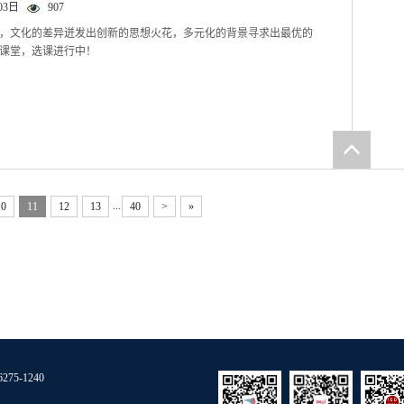
03日
907
，文化的差异迸发出创新的思想火花，多元化的背景寻求出最优的
课堂，选课进行中！
...
10
11
12
13
40
>
»
275-1240