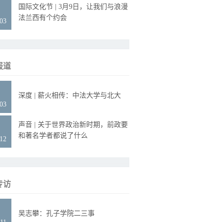
6
国际文化节 | 3月9日，让我们与浪漫
法兰西有个约会
.03
报道
2
深度 | 薪火相传：中法大学与北大
.03
9
声音 | 关于世界政治新时期，前政要
和著名学者都说了什么
.12
专访
4
吴志攀：孔子学院二三事