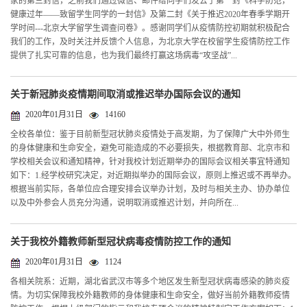
家的第三封信，之前我们通过微信、邮件给同学们发去了第一封《科学防范，
健康过年——致留学生同学的一封信》及第二封《关于推迟2020年春季学期开
学时间---北京大学留学生调查问卷》。感谢同学们从疫情防控初期就积极配合
我们的工作，及时关注并反馈个人信息，为北京大学在校留学生疫情防控工作
提供了扎实可靠的信息，也为我们最终打赢这场病毒“攻坚战”...
关于新冠肺炎疫情期间取消或推迟举办国际会议的通知
2020年01月31日
14160
全校各单位：鉴于目前新型冠状肺炎疫情处于高发期，为了保障广大中外师生
的身体健康和生命安全，避免可能造成的不必要损失，根据教育部、北京市和
学校相关会议和通知精神，针对我校计划近期举办的国际会议相关事宜特通知
如下：1.经学校研究决定，对近期拟举办的国际会议，原则上推迟或不再举办。
根据当前实际，各单位应合理安排会议举办计划，及时与相关主办、协办单位
以及中外参会人员充分沟通，说明取消或推迟计划，并向所在...
关于我校外籍教师新型冠状病毒疫情防控工作的通知
2020年01月31日
1124
各相关院系：近期，湖北省武汉市等多个地区发生新型冠状病毒感染的肺炎疫
情。为切实保障我校外籍教师的身体健康和生命安全，做好当前外籍教师疫情