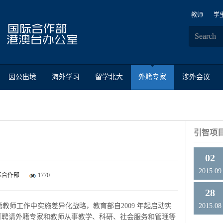
教师
学
因公出境
海外学习
留学北大
外籍专家
涉外会议
引智项
02
2015.09
际合作部
1770
28
教师工作中实施差异化战略，教育部自2009 年
起启动实
2015.08
可聘请外籍专家和教师从事教学、科研、
社会服务和管理等