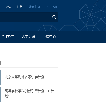
生
校友
旧版
北大主页
ENGLISH
合作办学
大学组织
下载中心
目
北京大学海外名家讲学计划
高等学校学科创新引智计划“111计
划”