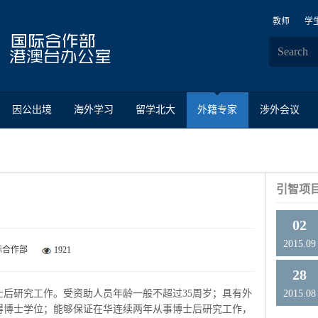
教师
学
因公出境
海外学习
留学北大
外籍专家
涉外会议
引智项
02
2015.09
际合作部
1921
28
研究工作。受资助人员年龄一般不超过35周岁；具有外
2015.08
得博士学位；能够保证在华连续两年从事博士后研究工作，