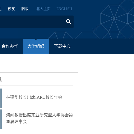
生
校友
旧版
北大主页
ENGLISH
合作办学
大学组织
下载中心
讯
林建华校长出席IARU校长年会
海闻教授出席东亚研究型大学协会第
38届理事会