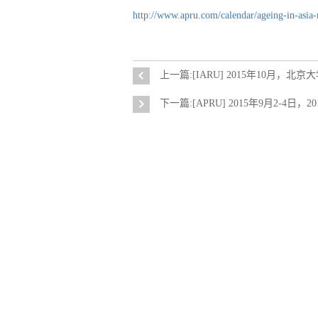
http://www.apru.com/calendar/ageing-in-asi
上一篇:[IARU] 2015年10月，
下一篇:[APRU] 2015年9月2-4