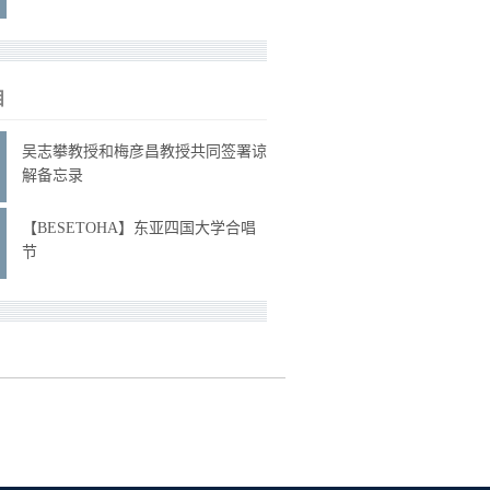
目
吴志攀教授和梅彦昌教授共同签署谅
解备忘录
【BESETOHA】东亚四国大学合唱
节