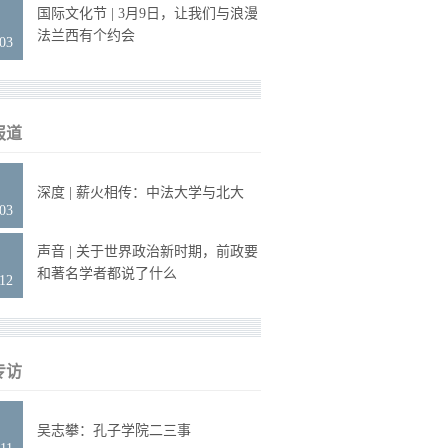
6
国际文化节 | 3月9日，让我们与浪漫
法兰西有个约会
.03
报道
2
深度 | 薪火相传：中法大学与北大
.03
9
声音 | 关于世界政治新时期，前政要
和著名学者都说了什么
.12
专访
4
吴志攀：孔子学院二三事