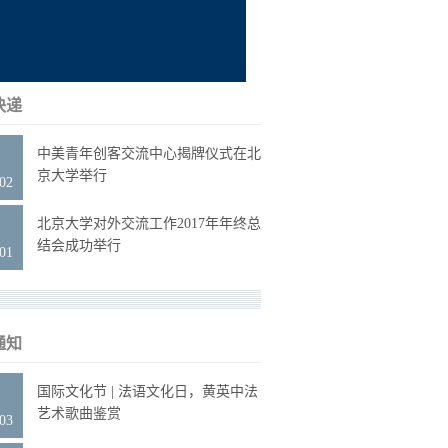
快递
9
中美青年创客交流中心揭牌仪式在北
京大学举行
.02
8
北京大学对外交流工作2017年年终总
结会成功举行
.01
通知
6
国际文化节 | 法语文化日，黄英中法
艺术歌曲鉴赏
.03