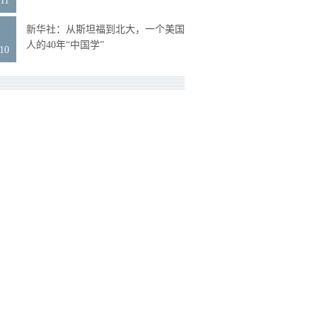
11
9
新华社：从斯坦福到北大，一个美国
人的40年“中国学”
.10