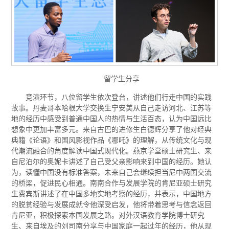
留学生分享
竞演环节，八位留学生依次登台，讲述他们行走中国的实践
故事。丹麦哥本哈根大学交换生宁安美从自己走访河北、江苏等
地的经历中感受到普通中国人的热情与生活百态，认为中国远比
想象中更加丰富多元。来自古巴的进修生白德辉分享了他对经典
典籍《论语》和国风影视作品《哪吒》的理解，从传统文化与现
代潮流融合的角度解读中国式现代化。燕京学堂硕士研究生、来
自尼泊尔的奥妮卡讲述了自己受父亲影响来到中国的经历。她认
为，读懂中国没有标准答案，未来自己会继续担当尼中两国交流
的桥梁，促进民心相通。南南合作与发展学院的肯尼亚硕士研究
生费宾斯讲述了在中国多地实地考察的经历，并表示，中国地方
的脱贫经验与发展成就令他深受启发，他将带着思考与信念返回
肯尼亚，积极探索本国发展之路。对外汉语教育学院博士研究
生、来自埃及的刘司南分享与中国家庭一起过年的经历，他从现