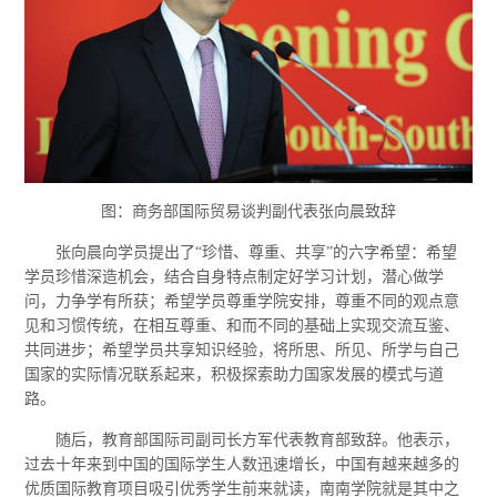
图：商务部国际贸易谈判副代表张向晨致辞
张向晨向学员提出了“珍惜、尊重、共享”的六字希望：希望
学员珍惜深造机会，结合自身特点制定好学习计划，潜心做学
问，力争学有所获；希望学员尊重学院安排，尊重不同的观点意
见和习惯传统，在相互尊重、和而不同的基础上实现交流互鉴、
共同进步；希望学员共享知识经验，将所思、所见、所学与自己
国家的实际情况联系起来，积极探索助力国家发展的模式与道
路。
随后，教育部国际司副司长方军代表教育部致辞。他表示，
过去十年来到中国的国际学生人数迅速增长，中国有越来越多的
优质国际教育项目吸引优秀学生前来就读，南南学院就是其中之