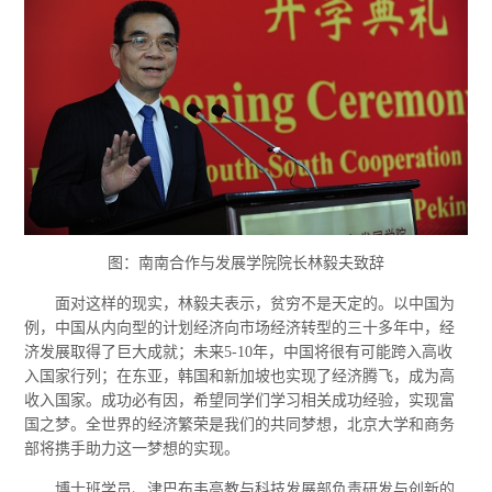
图：南南合作与发展学院院长林毅夫致辞
面对这样的现实，林毅夫表示，贫穷不是天定的。以中国为
例，中国从内向型的计划经济向市场经济转型的三十多年中，经
济发展取得了巨大成就；未来5-10年，中国将很有可能跨入高收
入国家行列；在东亚，韩国和新加坡也实现了经济腾飞，成为高
收入国家。成功必有因，希望同学们学习相关成功经验，实现富
国之梦。全世界的经济繁荣是我们的共同梦想，北京大学和商务
部将携手助力这一梦想的实现。
博士班学员、津巴布韦高教与科技发展部负责研发与创新的