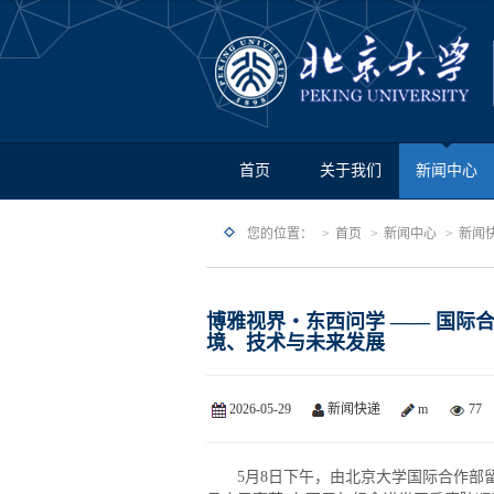
首页
关于我们
新闻中心
您的位置：
首页
新闻中心
新闻
博雅视界・东西问学 —— 国际
境、技术与未来发展
2026-05-29
新闻快递
m
77
5月8日下午，由北京大学国际合作部