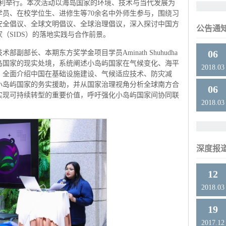
顺利举行。本次活动以海岛国家的环境、技术与当代发展为
员、在校学位生、进修生等70余名中外师生参与，围绕习
安全倡议、全球文明倡议、全球治理倡议，深入探讨中国方
公告通
（SIDS）的落地实践与合作前景。
06
副部长、本期东方奖学金项目学员Aminath Shuhudha
岛国家的现实处境，系统阐述小岛屿国家在气候变化、海平
2018.03
，全面介绍中国在基础设施建设、气候适应技术、防灾减
小岛屿国家的务实援助，并从国家治理视角分析全球南方合
06
实现可持续转型的重要价值，呼吁强化小岛屿国家间协同联
2018.03
深度报
12
2018.03
19
2017.12