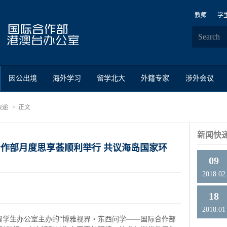
教师
学
因公出境
海外学习
留学北大
外籍专家
涉外会议
快递
正文
新闻快
合作部月度思享荟顺利举行 共议海岛国家环
09
2018.02
18
2018.01
留学生办公室主办的“博雅视界・东西问学——国际合作部