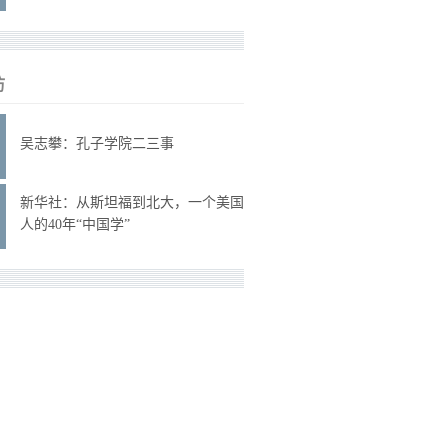
访
吴志攀：孔子学院二三事
新华社：从斯坦福到北大，一个美国
人的40年“中国学”